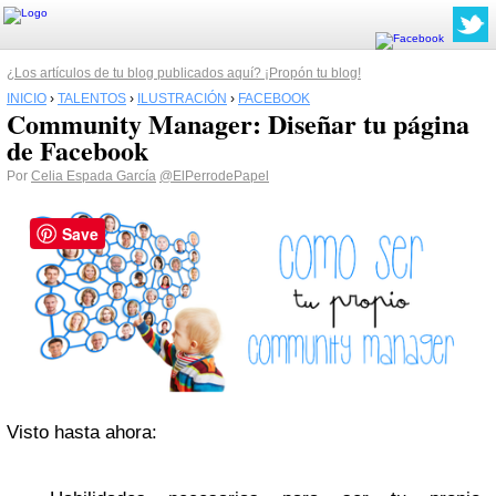
¿Los artículos de tu blog publicados aquí? ¡Propón tu blog!
INICIO
›
TALENTOS
›
ILUSTRACIÓN
›
FACEBOOK
Community Manager: Diseñar tu página
de Facebook
Por
Celia Espada García
@ElPerrodePapel
Save
Visto hasta ahora: