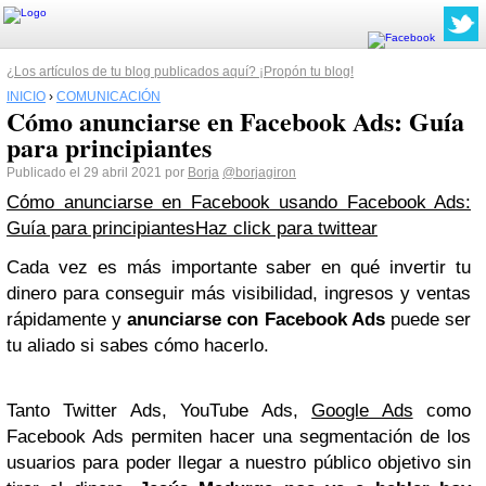
¿Los artículos de tu blog publicados aquí? ¡Propón tu blog!
INICIO
›
COMUNICACIÓN
Cómo anunciarse en Facebook Ads: Guía
para principiantes
Publicado el 29 abril 2021 por
Borja
@borjagiron
Cómo anunciarse en Facebook usando Facebook Ads:
Guía para principiantes
Haz click para twittear
Cada vez es más importante saber en qué invertir tu
dinero para conseguir más visibilidad, ingresos y ventas
rápidamente y
anunciarse con Facebook Ads
puede ser
tu aliado si sabes cómo hacerlo.
Tanto Twitter Ads, YouTube Ads,
Google Ads
como
Facebook Ads permiten hacer una segmentación de los
usuarios para poder llegar a nuestro público objetivo sin