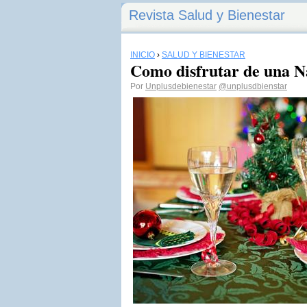
Revista Salud y Bienestar
INICIO
›
SALUD Y BIENESTAR
Como disfrutar de una Na
Por
Unplusdebienestar
@unplusdbienstar