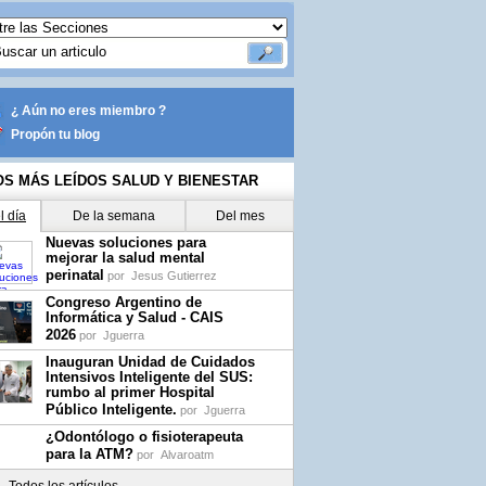
¿ Aún no eres miembro ?
Propón tu blog
OS MÁS LEÍDOS SALUD Y BIENESTAR
l día
De la semana
Del mes
Nuevas soluciones para
mejorar la salud mental
perinatal
por
Jesus Gutierrez
Congreso Argentino de
Informática y Salud - CAIS
2026
por
Jguerra
Inauguran Unidad de Cuidados
Intensivos Inteligente del SUS:
rumbo al primer Hospital
Público Inteligente.
por
Jguerra
¿Odontólogo o fisioterapeuta
para la ATM?
por
Alvaroatm