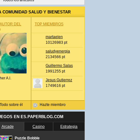
Todos los artículos
A COMUNIDAD SALUD Y BIENESTAR
 AUTOR DEL
TOP MIEMBROS
A
martaelen
10126983 pt
saludyenergia
2134566 pt
Guillermo Salas
1991255 pt
her A.l.
Jesus Gutierrez
1749616 pt
Todo sobre él
Hazte miembro
UEGOS EN ES.PAPERBLOG.COM
Arcade
Casino
Estrategia
Puzzle Bobble