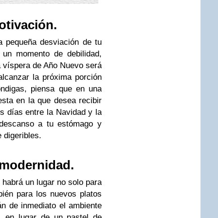
otivación.
a pequeña desviación de tu
s un momento de debilidad,
 víspera de Año Nuevo será
alcanzar la próxima porción
óndigas, piensa que en una
sta en la que desea recibir
s días entre la Navidad y la
 descanso a tu estómago y
 digeribles.
 modernidad.
habrá un lugar no solo para
mbién para los nuevos platos
án de inmediato el ambiente
y, en lugar de un pastel de