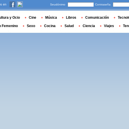
s en
Seudónimo
Contraseña
ltura y Ocio
Cine
Música
Libros
Comunicación
Tecnol
n Femenino
Sexo
Cocina
Salud
Ciencia
Viajes
Ten