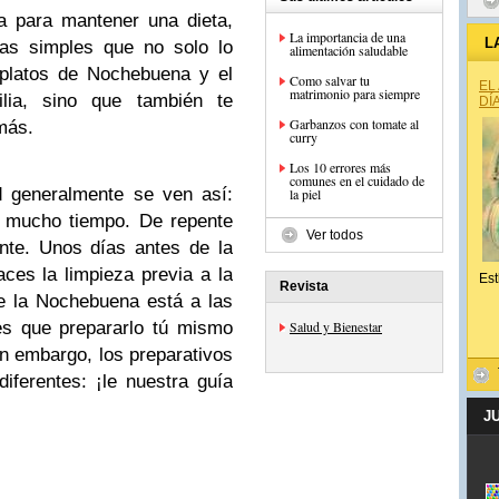
a para mantener una dieta,
La importancia de una
L
las simples que no solo lo
alimentación saludable
 platos de Nochebuena y el
Como salvar tu
EL
matrimonio para siempre
lia, sino que también te
DÍ
Garbanzos con tomate al
más.
curry
Los 10 errores más
comunes en el cuidado de
d generalmente se ven así:
la piel
s mucho tiempo. De repente
Ver todos
nte. Unos días antes de la
ces la limpieza previa a la
Est
Revista
e la Nochebuena está a las
es que prepararlo tú mismo
Salud y Bienestar
in embargo, los preparativos
iferentes: ¡le nuestra guía
J