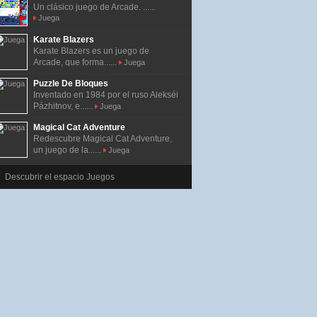
Un clásico juego de Arcade. ......
Juega
Karate Blazers
Karate Blazers es un juego de
Arcade, que forma......
Juega
Puzzle De Bloques
Inventado en 1984 por el ruso Alekséi
Pázhitnov, e......
Juega
Magical Cat Adventure
Redescubre Magical Cat Adventure,
un juego de la......
Juega
Descubrir el espacio Juegos