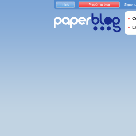
Inicio
Propón tu blog
Sígueno
Cu
E