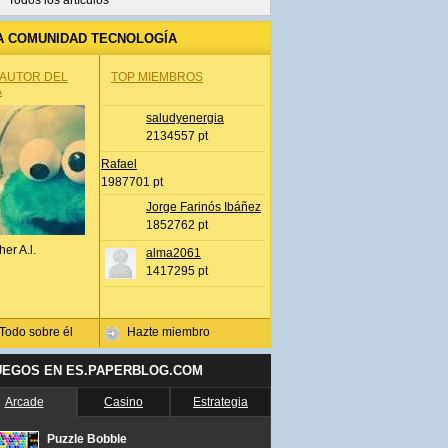
Todos los artículos
A COMUNIDAD TECNOLOGÍA
 AUTOR DEL
TOP MIEMBROS
A
saludyenergia
2134557 pt
Rafael
1987701 pt
Jorge Farinós Ibáñez
1852762 pt
her A.l.
alma2061
1417295 pt
Todo sobre él
Hazte miembro
UEGOS EN ES.PAPERBLOG.COM
Arcade
Casino
Estrategia
Puzzle Bobble