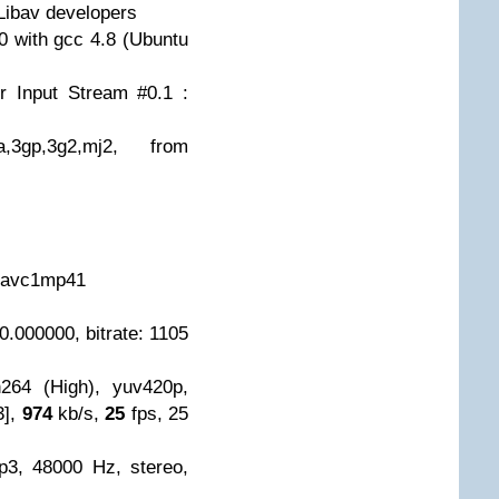
Libav developers
0 with gcc 4.8 (Ubuntu
r Input Stream #0.1 :
,3gp,3g2,mj2, from
o2avc1mp41
: 0.000000, bitrate: 1105
h264 (High), yuv420p,
3],
974
kb/s,
25
fps, 25
p3, 48000 Hz, stereo,