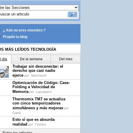
¿ Aún no eres miembro ?
Propón tu blog
OS MÁS LEÍDOS TECNOLOGÍA
l día
De la semana
Del mes
Trabajar sin desconectar: el
derecho que casi nadie
ejerce
por
Sanchezdi
Optimización de Código: Case-
Folding a Velocidad de
Memoria
por
Lauratuero
Thermomix TM7 se actualiza
con cinco temporizadores
simultáneos y más mejoras
por
Ganix
Esto sí que es absurda
realidad
por
Tzimize