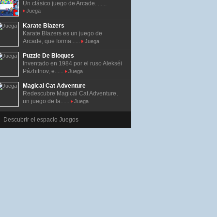
Un clásico juego de Arcade. ......
Juega
Karate Blazers
Karate Blazers es un juego de
Arcade, que forma......
Juega
Puzzle De Bloques
Inventado en 1984 por el ruso Alekséi
Pázhitnov, e......
Juega
Magical Cat Adventure
Redescubre Magical Cat Adventure,
un juego de la......
Juega
Descubrir el espacio Juegos