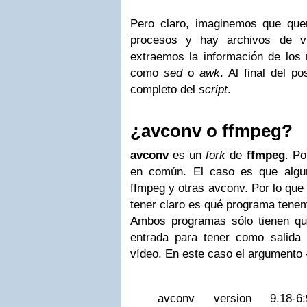
Pero claro, imaginemos que que
procesos y hay archivos de v
extraemos la información de lo
como
sed
o
awk
. Al final del po
completo del
script
.
¿avconv o ffmpeg?
avconv
es un
fork
de
ffmpeg
. Po
en común. El caso es que algun
ffmpeg y otras avconv. Por lo que
tener claro es qué programa tenem
Ambos programas sólo tienen que
entrada para tener como salida 
vídeo. En este caso el argumento 
avconv version 9.18-6:9.