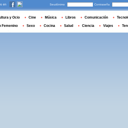
s en
Seudónimo
Contraseña
ltura y Ocio
Cine
Música
Libros
Comunicación
Tecnol
n Femenino
Sexo
Cocina
Salud
Ciencia
Viajes
Ten