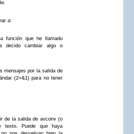
le.
mar a:
na función que he llamado
día decido cambiar algo o
s mensajes por la salida de
stándar (2>&1) para no tener
r de la salida de avconv (o
de texto. Puede que haya
 no nos devuelvan bien la