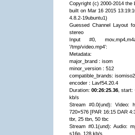
Copyright (c) 2000-2014 the 
built on Mar 16 2015 13:19:1
4.8.2-19ubuntu1)
Guessed Channel Layout fo
stereo
Input #0, mov,mp4,m4a
'/tmp/video.mp4′:
Metadata:
major_brand : isom
minor_version : 512
compatible_brands: isomis
encoder : Lavf54.20.4
Duration:
00:26:25.36
, start
kb/s
Stream #0.0(und): Video: 
720×576 [PAR 16:15 DAR 4:
tbr, 25 tbn, 50 tbc
Stream #0.1(und): Audio: m
s16p, 128 kb/s