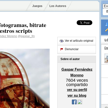
Juegos
Los Autores
otogramas, bitrate
estros scripts
ández Moreno
@gaspar_fm
L
Ver el artículo original
De
Denunciar
Sobre el autor
Gaspar Fernández
Moreno
7604
veces
compartido
ver su perfil
ver su blog