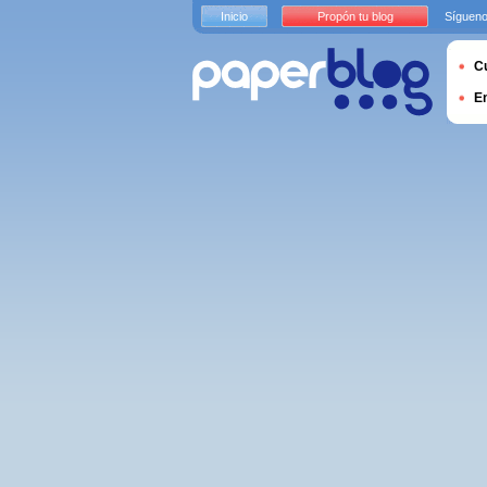
Inicio
Propón tu blog
Sígueno
Cu
E