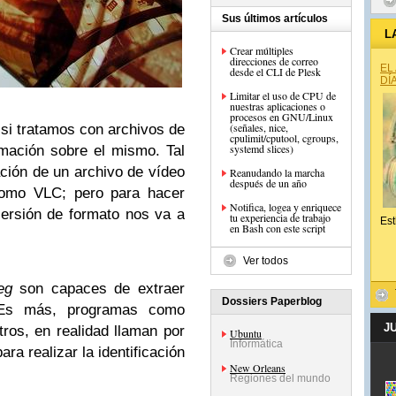
Sus últimos artículos
L
Crear múltiples
direcciones de correo
EL
desde el CLI de Plesk
DÍ
Limitar el uso de CPU de
nuestras aplicaciones o
procesos en GNU/Linux
(señales, nice,
si tratamos con archivos de
cpulimit/cputool, cgroups,
systemd slices)
rmación sobre el mismo. Tal
ión de un archivo de vídeo
Reanudando la marcha
después de un año
como VLC; pero para hacer
Notifica, logea y enriquece
ersión de formato nos va a
tu experiencia de trabajo
Est
en Bash con este script
Ver todos
eg
son capaces de extraer
Dossiers Paperblog
. Es más, programas como
J
ros, en realidad llaman por
Ubuntu
Informática
ra realizar la identificación
New Orleans
Regiones del mundo