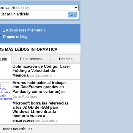
¿ Aún no eres miembro ?
Propón tu blog
OS MÁS LEÍDOS INFORMÁTICA
l día
De la semana
Del mes
Optimización de Código: Case-
Folding a Velocidad de
Memoria
por
Lauratuero
Errores habituales al trabajar
con DataFrames grandes en
Pandas (y cómo evitarlos)
por
Daniel Rodríguez
Microsoft borra las referencias
a los 32 GB de RAM para
Windows 11 mientras la
memoria vuelve a
encarecerse
por
Lauratuero
Todos los artículos