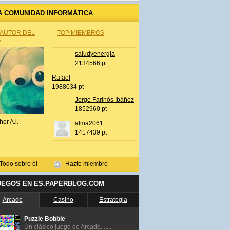
A COMUNIDAD INFORMÁTICA
 AUTOR DEL
TOP MIEMBROS
A
saludyenergia
2134566 pt
Rafael
1988034 pt
Jorge Farinós Ibáñez
1852960 pt
her A.l.
alma2061
1417439 pt
Todo sobre él
Hazte miembro
UEGOS EN ES.PAPERBLOG.COM
Arcade
Casino
Estrategia
Puzzle Bobble
Un clásico juego de Arcade. ......