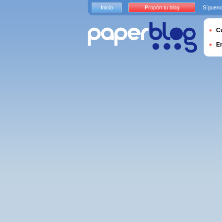
Inicio
Propón tu blog
Sígueno
Cu
E