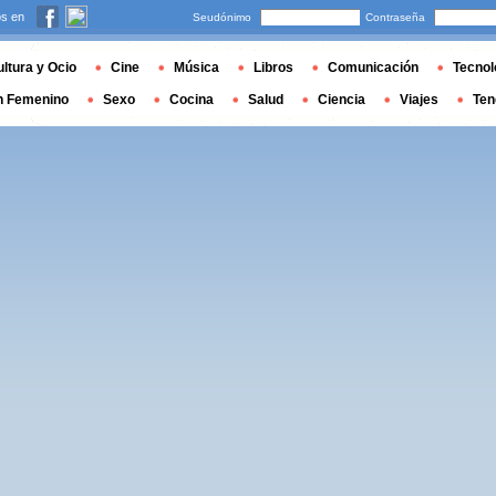
s en
Seudónimo
Contraseña
ltura y Ocio
Cine
Música
Libros
Comunicación
Tecnol
n Femenino
Sexo
Cocina
Salud
Ciencia
Viajes
Ten