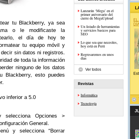
L
Lanzarán ‘Mega’ en el
primer aniversario del
cierre de MegaUpload
EL
tear tu Blackberry, ya sea
DÍ
Un listado de herramientas
rama o le modificaste la
y servicios basicos para
SEO
etearlo, el día de hoy te
Lo que sea que necesites,
rmatear tu equipo móvil y
hoy está en Perú
ecir sin datos ni registros.
Regresaremos en unos
dias
idad de toda la información
perder ninguno de los datos
Ver todos
Est
u Blackberry, esto puedes
r.
Revistas
Informática
o inferior a 5.0
Tecnología
J
y selecciona Opciones >
nfiguración General.
enú y selecciona “Borrar