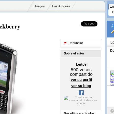
Juegos
Los Autores
ckberry
L
Denunciar
De
Sobre el autor
Leit0s
590
veces
compartido
ver su perfil
ver su blog
Sus últimos artículos