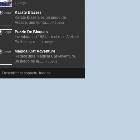
Juega
Karate Blazers
Karate Blazers es un juego de
Arcade, que forma......
Juega
Puzzle De Bloques
Inventado en 1984 por el ruso Alekséi
Pázhitnov, e......
Juega
Magical Cat Adventure
Redescubre Magical Cat Adventure,
un juego de la......
Juega
Descubrir el espacio Juegos