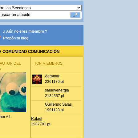
¿ Aún no eres miembro ?
Propón tu blog
A COMUNIDAD COMUNICACIÓN
 AUTOR DEL
TOP MIEMBROS
A
Agramar
2361176 pt
saludyenergia
2134557 pt
Guillermo Salas
1991123 pt
her A.l.
Rafael
1987701 pt