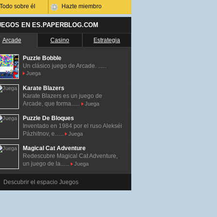
Todo sobre él
Hazte miembro
UEGOS EN ES.PAPERBLOG.COM
Arcade
Casino
Estrategia
Puzzle Bobble
Un clásico juego de Arcade. ......
Juega
Karate Blazers
Karate Blazers es un juego de
Arcade, que forma......
Juega
Puzzle De Bloques
Inventado en 1984 por el ruso Alekséi
Pázhitnov, e......
Juega
Magical Cat Adventure
Redescubre Magical Cat Adventure,
un juego de la......
Juega
Descubrir el espacio Juegos