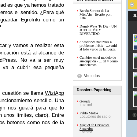
rdad es que ya hemos tratado
Banda Sonora de La
vemos el sentido. ¿Para qué
MisiĂłn - Escrito por:
J
Lata
 guardar Egrofriki como un
Dumb Ways To Die - UN
?
JUEGO MUY
DIVERTIDO
Soluciones naturales a
ar y vamos a realizar esta
problemas frikis - ...venid
al lado verde de la fuerza.
ricación está al alcance de
Cambios en el modelo de
ordPress. No va a ser muy
suscripción - ... tal y como
anunciamos
e va a cubrir esa pequeña
Ver todos
Dossiers Paperblog
n cuestión se llama
WiziApp
uncionamiento sencillo. Una
Google
Internet
gin nos guiará para que lo
Pablo Motos
 unos límites, claro). Entre
Locutores de radio
los botones como nos de la
Miguel de Cervantes
Saavedra
Escritor