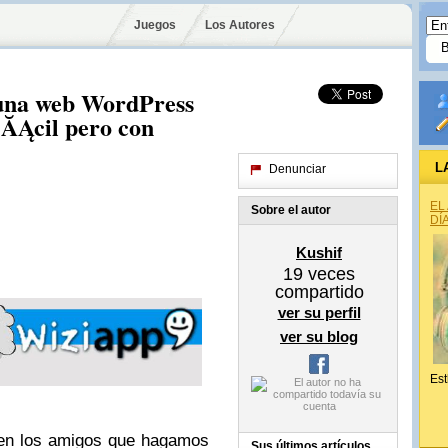
Juegos
Los Autores
una web WordPress
FĂĄcil pero con
L
Denunciar
EL
Sobre el autor
DÍ
Kushif
19
veces
compartido
ver su perfil
ver su blog
Est
den los amigos que hagamos
Sus últimos artículos