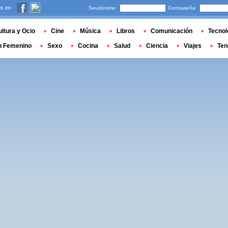
s en
Seudónimo
Contraseña
ltura y Ocio
Cine
Música
Libros
Comunicación
Tecnol
n Femenino
Sexo
Cocina
Salud
Ciencia
Viajes
Ten