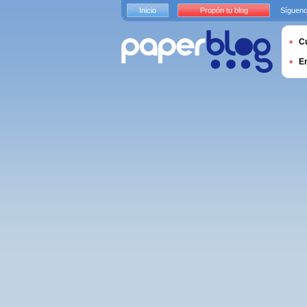
Inicio
Propón tu blog
Sígueno
Cu
E