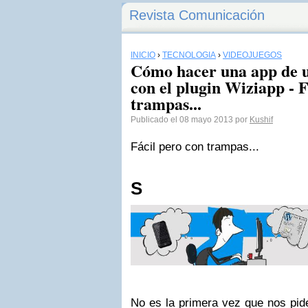
Revista Comunicación
INICIO
›
TECNOLOGÍA
›
VIDEOJUEGOS
Cómo hacer una app de 
con el plugin Wiziapp - 
trampas...
Publicado el 08 mayo 2013 por
Kushif
Fácil pero con trampas...
S
No es la primera vez que nos pi