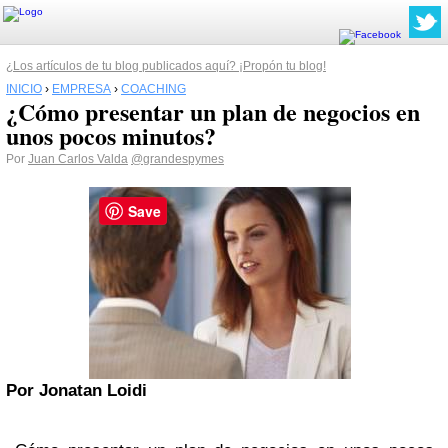
¿Los artículos de tu blog publicados aquí? ¡Propón tu blog!
INICIO
›
EMPRESA
›
COACHING
¿Cómo presentar un plan de negocios en
unos pocos minutos?
Por
Juan Carlos Valda
@grandespymes
Save
Por Jonatan Loidi