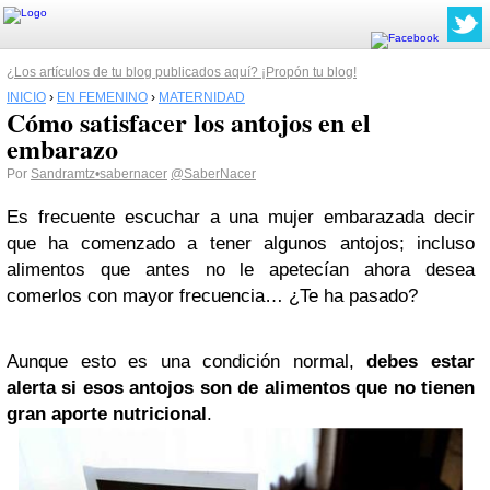
¿Los artículos de tu blog publicados aquí? ¡Propón tu blog!
INICIO
›
EN FEMENINO
›
MATERNIDAD
Cómo satisfacer los antojos en el
embarazo
Por
Sandramtz•sabernacer
@SaberNacer
Es frecuente escuchar a una mujer embarazada decir
que ha comenzado a tener algunos antojos; incluso
alimentos que antes no le apetecían ahora desea
comerlos con mayor frecuencia… ¿Te ha pasado?
Aunque esto es una condición normal,
debes estar
alerta si esos antojos son de alimentos que no tienen
gran aporte nutricional
.