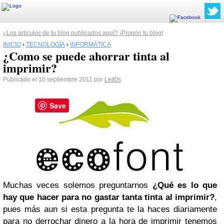
¿Los artículos de tu blog publicados aquí? ¡Propón tu blog!
INICIO
›
TECNOLOGÍA
›
INFORMÁTICA
¿Como se puede ahorrar tinta al
imprimir?
Publicado el 10 septiembre 2011 por
Leit0s
Save
Muchas veces solemos preguntarnos
¿Qué es lo que
hay que hacer para no gastar tanta tinta al imprimir?
,
pues más aun si esta pregunta te la haces diariamente
para no derrochar dinero a la hora de imprimir tenemos