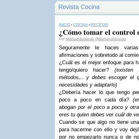
Revista Cocina
INICIO
›
COCINA
›
RECETAS
¿Cómo tomar el control 
Por
Mamaestudiante
@Mamaymilcosas
Seguramente te haces varia
afirmaciones y sobretodo al comie
¿Cuál es el mejor enfoque para h
tengo/quiero hacer?
(existen 
métodos,.. y debes escoger el 
necesidades y adaptarlo)
¿Debería hacer lo que tengo pen
poco a poco en cada día?
(e
abogan por el poco a poco y otra
eres tu quien debes ver cuál de v
Cuando se que algo no tiene una 
para hacerme con ello y voy deján
por no empezarlo nunca o de no