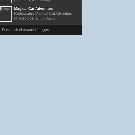
Magical Cat Adventure
Redescubre Magical Cat Adventure,
un juego de la......
Juega
Descubrir el espacio Juegos