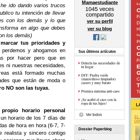
Mamaestudiante
Ka
he ido dando varios trucos
1045
veces
C
blico tu intención de llevar
compartido
P
es con los demás y lo que
ver su perfil
D
ansforma en algo que debes
ver su blog
H
on los demás)
Pe
P
s
marcar tus prioridades y
C
s perdemos y ahogamos en
Sus últimos artículos
C
sas por hacer pero que en
P
Detecta las necesidades de
des ni nuestras necesidades,
E
tu hogar
G
tareas está formado muchas
DIY: Piedra verde
(maravilloso limpiador)
C
dades que están de moda o
casero y muy barato
T
o NO son las tuyas.
Premisa máxima anti-caos
T
¡Se acabó el caos con la
ropa de tus hijos!
L
u
propio horario personal
Ver todos
EL
 un horario de los 7 días de
DÍ
as de hora en hora (6-7, 7-
Dossier Paperblog
e realista y sincero contigo