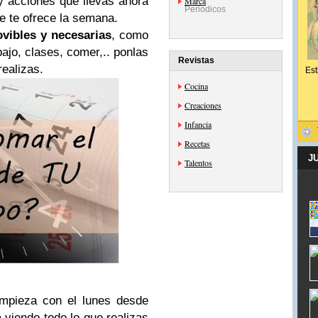
y acciones que llevas ahora
Marca
Periódicos
e te ofrece la semana.
vibles y necesarias
, como
ajo, clases, comer,.. ponlas
Revistas
realizas.
Est
Cocina
Creaciones
Infancia
Recetas
J
Talentos
mpieza con el lunes desde
 viendo todo lo que realizas