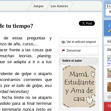
Juegos
Los Autores
de tu tiempo?
s de estas preguntas y
L
Ver el artículo original
nzo de año, curso,...
acer frente a las cosas que
De
Denunciar
muchas teorías, planing,
Sobre el autor
que se adapta a ti o a tus
diente de golpe o atajarlo
ncontramos corrientes que
s por el todo de golpe, eso
erdad necesitas)
fecha limite no se atajarlo
dolo para al final terminar
T
 terminarla nunca
(esto es