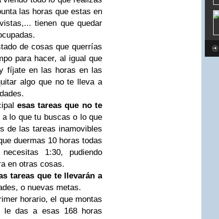
apunta las horas que estas en
vistas,... tienen que quedar
 ocupadas.
istado de cosas que querrías
po para hacer, al igual que
y fíjate en las horas en las
itar algo que no te lleva a
idades.
cipal
esas tareas que no te
, a lo que tu buscas o lo que
os de las tareas inamovibles
 que duermas 10 horas todas
necesitas 1:30, pudiendo
a en otras cosas.
as tareas que te llevarán a
dades, o nuevas metas.
rimer horario, el que montas
e le das a esas 168 horas