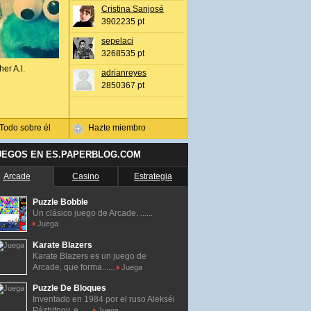
Cristina Sanjosé
3902235 pt
sepelaci
3268535 pt
her A.l.
adrianreyes
2850367 pt
Todo sobre él
Hazte miembro
UEGOS EN ES.PAPERBLOG.COM
Arcade
Casino
Estrategia
Puzzle Bobble
Un clásico juego de Arcade. ......
Juega
Karate Blazers
Karate Blazers es un juego de
Arcade, que forma......
Juega
Puzzle De Bloques
Inventado en 1984 por el ruso Alekséi
Pázhitnov, e......
Juega