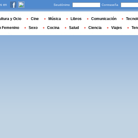
s en
Seudónimo
Contraseña
ltura y Ocio
Cine
Música
Libros
Comunicación
Tecnol
n Femenino
Sexo
Cocina
Salud
Ciencia
Viajes
Ten