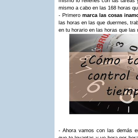
mismo lo rellenes con las tareas 
mismo a cabo en las 168 horas qu
- Primero
marca
las cosas inamo
las horas en las que duermes, trab
en tu horario en las horas que las 
- Ahora vamos con las demás e
que te levantas y ve hora por hora