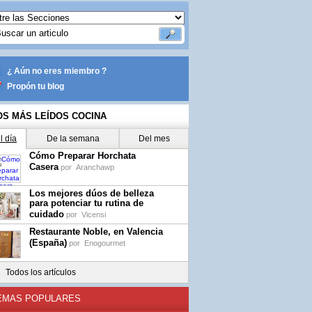
¿ Aún no eres miembro ?
Propón tu blog
OS MÁS LEÍDOS COCINA
l día
De la semana
Del mes
Cómo Preparar Horchata
Casera
por
Aranchawp
Los mejores dúos de belleza
para potenciar tu rutina de
cuidado
por
Vicensi
Restaurante Noble, en Valencia
(España)
por
Enogourmet
Todos los artículos
EMAS POPULARES