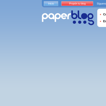
Inicio
Propón tu blog
Sígueno
Cu
E