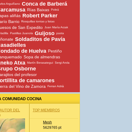
Conca de Barberá
rlos Arguiñano
arcamusa
Rías Baixas
Poleá
Robert Parker
apas aliñás
arío Barrio
Rosquillas tontas y listas
uesos de San Expedito
Juan María Arzak
Guijoso
ladilla
Pastillas Juanola
pasta
Soldaditos de Pavía
iñonate
asadielles
ondado de Huelva
Pestiño
anquemado
Sopa de almendras
neko Atxa
Martín Berasategui
Sergi Arola
rupo Osborne
arajitos del profesor
ortillita de camarones
ierra del Vino de Zamora
Ferran Adrià
A COMUNIDAD COCINA
 AUTOR DEL
TOP MIEMBROS
A
Mesh
5629765 pt