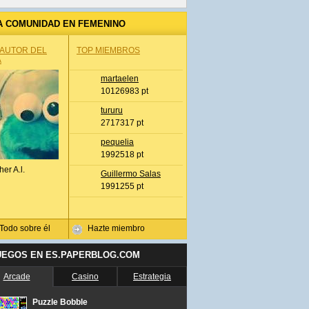
A COMUNIDAD EN FEMENINO
 AUTOR DEL
TOP MIEMBROS
A
martaelen
10126983 pt
tururu
2717317 pt
pequelia
1992518 pt
her A.l.
Guillermo Salas
1991255 pt
Todo sobre él
Hazte miembro
UEGOS EN ES.PAPERBLOG.COM
Arcade
Casino
Estrategia
Puzzle Bobble