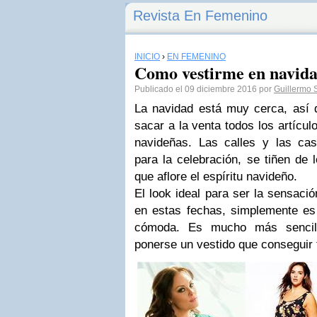
Revista En Femenino
INICIO
›
EN FEMENINO
Como vestirme en navid
Publicado el 09 diciembre 2016 por
Guillermo 
La navidad está muy cerca, así 
sacar a la venta todos los artícul
navideñas. Las calles y las ca
para la celebración, se tiñen de 
que aflore el espíritu navideño.
El look ideal para ser la sensaci
en estas fechas, simplemente es
cómoda. Es mucho más sencill
ponerse un vestido que conseguir 