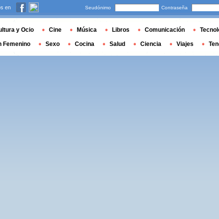
s en
Seudónimo
Contraseña
ltura y Ocio
Cine
Música
Libros
Comunicación
Tecnol
n Femenino
Sexo
Cocina
Salud
Ciencia
Viajes
Ten