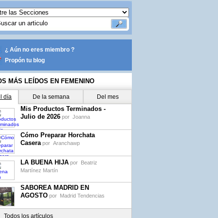
¿ Aún no eres miembro ?
Propón tu blog
OS MÁS LEÍDOS EN FEMENINO
l día
De la semana
Del mes
Mis Productos Terminados -
Julio de 2026
por
Joanna
Cómo Preparar Horchata
Casera
por
Aranchawp
LA BUENA HIJA
por
Beatriz
Martínez Martín
SABOREA MADRID EN
AGOSTO
por
Madrid Tendencias
Todos los artículos