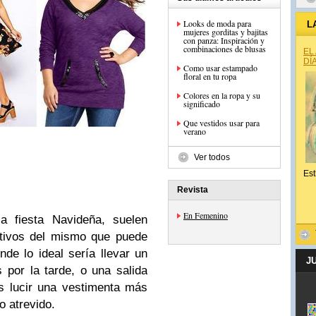
Looks de moda para
L
mujeres gorditas y bajitas
con panza: Inspiración y
combinaciones de blusas
EL
DÍ
Como usar estampado
floral en tu ropa
Colores en la ropa y su
significado
Que vestidos usar para
verano
Ver todos
Est
Revista
En Femenino
a fiesta Navideña, suelen
otivos del mismo que puede
nde lo ideal sería llevar un
J
s por la tarde, o una salida
s lucir una vestimenta más
o atrevido.