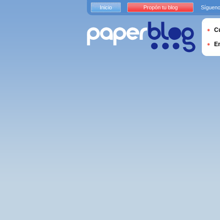
Inicio
Propón tu blog
Sígueno
Cu
E