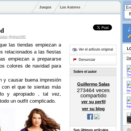
Juegos
Los Autores
ad
Salas
@ghsch90
que las tiendas empiezan a
L
Ver el artículo original
os relacionados a las fiestas
sas empiezan a prepararse
De
Denunciar
los colores de navidad para
Sobre el autor
ón y causar buena impresión
Guillermo Salas
 con el que te sientas más
273464
veces
o y apropiado , tal vez,
compartido
todo un outfit complicado.
ver su perfil
ver su blog
Sus últimos artículos