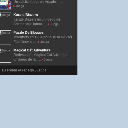
Un clásico juego de Arcade. ......
Juega
Karate Blazers
Karate Blazers es un juego de
Arcade, que forma......
Juega
Puzzle De Bloques
Inventado en 1984 por el ruso Alekséi
Pázhitnov, e......
Juega
Magical Cat Adventure
Redescubre Magical Cat Adventure,
un juego de la......
Juega
Descubrir el espacio Juegos