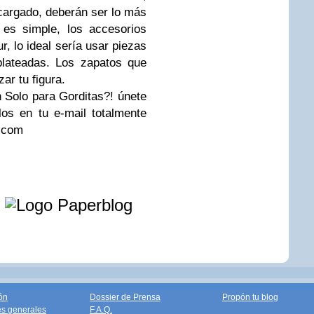
 cargado, deberán ser lo más
o es simple, los accesorios
, lo ideal sería usar piezas
plateadas. Los zapatos que
ar tu figura.
n Solo para Gorditas?! únete
los en tu e-mail totalmente
s.com
e
ón
Dossier de Prensa
Propón tu blog
s generales
F.A.Q.