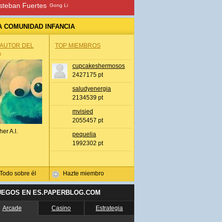
steban Fuertes
Gong Li
A COMUNIDAD INFANCIA
 AUTOR DEL
TOP MIEMBROS
A
cupcakeshermosos
2427175 pt
saludyenergia
2134539 pt
mvisied
2055457 pt
her A.l.
pequelia
1992302 pt
Todo sobre él
Hazte miembro
UEGOS EN ES.PAPERBLOG.COM
Arcade
Casino
Estrategia