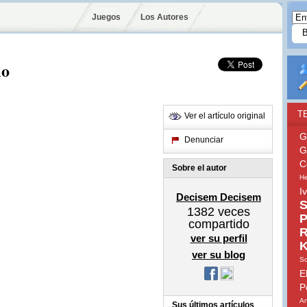
Juegos
Los Autores
io
T
Ver el artículo original
G
Denunciar
G
C
Sobre el autor
He
I
Decisem Decisem
S
1382
veces
P
compartido
R
ver su perfil
K
ver su blog
So
E
P
An
Sus últimos artículos