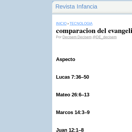
Revista Infancia
INICIO
›
TECNOLOGÍA
comparacion del evangel
Por
Decisem Decisem
@DE_decisem
Aspecto
Lucas 7:36–50
Mateo 26:6–13
Marcos 14:3–9
Juan 12:1–8