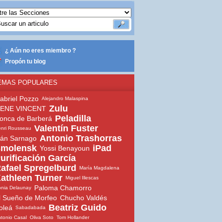
¿ Aún no eres miembro ?
Propón tu blog
EMAS POPULARES
abriel Pozzo
Alejandro Malaspina
Zulu
ENE VINCENT
Peladilla
onca de Barberá
Valentín Fuster
nri Rousseau
Antonio Trashorras
ván Sarnago
molensk
iPad
Yossi Benayoun
urificación García
afael Spregelburd
María Magdalena
athleen Turner
Miguel Illescas
Paloma Chamorro
nia Delaunay
l Sueño de Morfeo
Chucho Valdés
Beatriz Guido
oleá
Sabadabada
tonio Casal
Oliva Soto
Tom Hollander