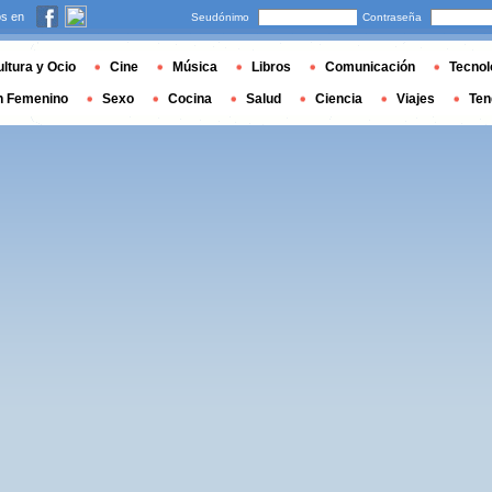
s en
Seudónimo
Contraseña
ltura y Ocio
Cine
Música
Libros
Comunicación
Tecnol
n Femenino
Sexo
Cocina
Salud
Ciencia
Viajes
Ten