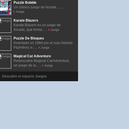
Puzzle Bobble
Un clásico juego de Arcade. ......
Juega
Karate Blazers
Karate Blazers es un juego de
Arcade, que forma......
Juega
Puzzle De Bloques
Inventado en 1984 por el ruso Alekséi
Pázhitnov, e......
Juega
Magical Cat Adventure
Redescubre Magical Cat Adventure,
un juego de la......
Juega
Descubrir el espacio Juegos