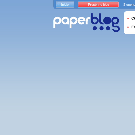
Inicio
Propón tu blog
Sígueno
Cu
E