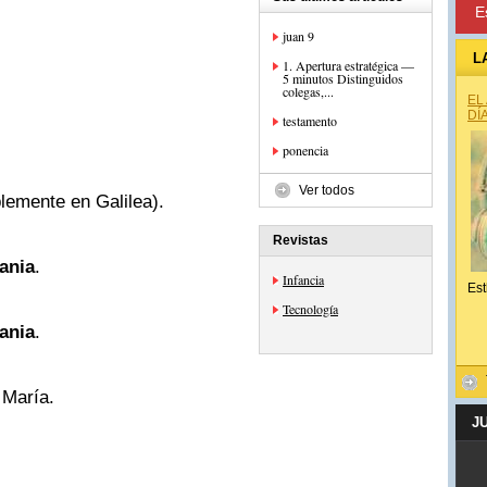
E
juan 9
L
1. Apertura estratégica —
5 minutos Distinguidos
colegas,...
EL
DÍ
testamento
ponencia
Ver todos
lemente en Galilea).
Revistas
ania
.
Infancia
Est
Tecnología
ania
.
 María.
J