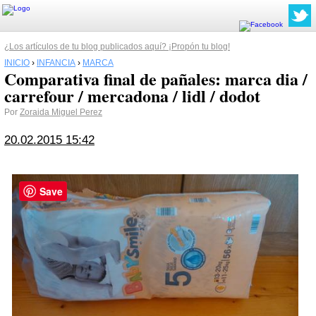
¿Los artículos de tu blog publicados aquí? ¡Propón tu blog!
INICIO
›
INFANCIA
›
MARCA
Comparativa final de pañales: marca dia /
carrefour / mercadona / lidl / dodot
Por
Zoraida Miguel Perez
20.02.2015 15:42
Save