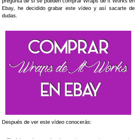
pregunta de si se pueden comprar Wraps de It Works en
Ebay, he decidido grabar este vídeo y así sacarte de
dudas.
Después de ver este vídeo conocerás: