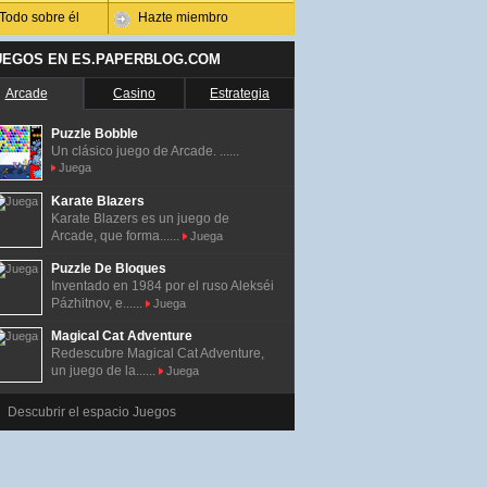
Todo sobre él
Hazte miembro
UEGOS EN ES.PAPERBLOG.COM
Arcade
Casino
Estrategia
Puzzle Bobble
Un clásico juego de Arcade. ......
Juega
Karate Blazers
Karate Blazers es un juego de
Arcade, que forma......
Juega
Puzzle De Bloques
Inventado en 1984 por el ruso Alekséi
Pázhitnov, e......
Juega
Magical Cat Adventure
Redescubre Magical Cat Adventure,
un juego de la......
Juega
Descubrir el espacio Juegos