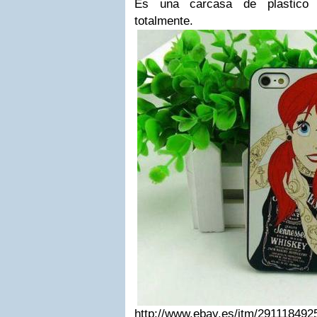
Es una carcasa de plastico 
totalmente.
http://www.ebay.es/itm/291118492