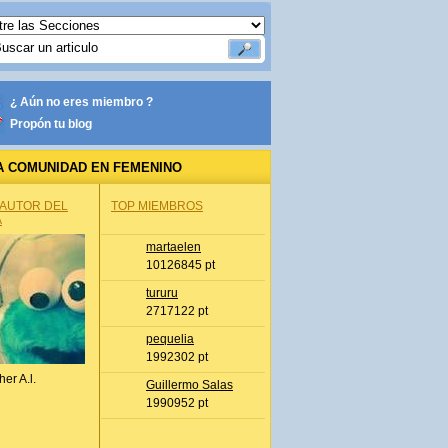
¿ Aún no eres miembro ?
Propón tu blog
A COMUNIDAD EN FEMENINO
 AUTOR DEL
TOP MIEMBROS
A
martaelen
10126845 pt
tururu
2717122 pt
pequelia
1992302 pt
her A.l.
Guillermo Salas
1990952 pt