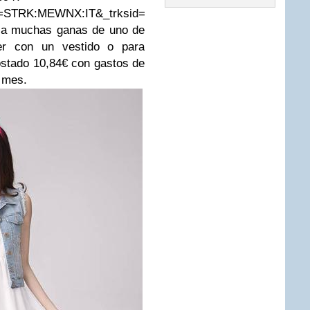
STRK:MEWNX:IT&_trksid=p3984.m1497.l2649
nia muchas ganas de uno de
ner con un vestido o para
ostado 10,84€ con gastos de
1 mes.