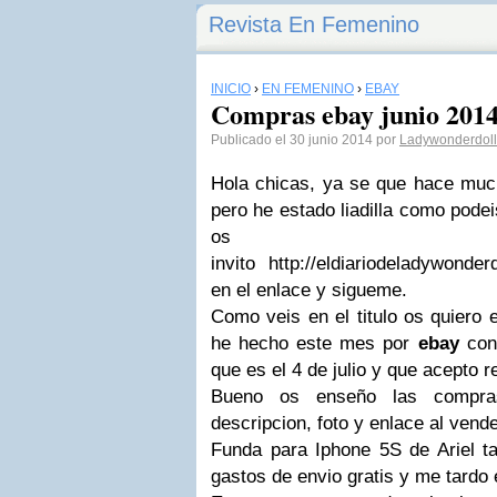
Revista En Femenino
INICIO
›
EN FEMENINO
›
EBAY
Compras ebay junio 201
Publicado el 30 junio 2014 por
Ladywonderdoll
Hola chicas, ya se que hace much
pero he estado liadilla como podei
os
invito http://eldiariodeladywonde
en el enlace y sigueme.
Como veis en el titulo os quiero
he hecho este mes por
ebay
con
que es el 4 de julio y que acepto r
Bueno os enseño las compr
descripcion, foto y enlace al vend
Funda para Iphone 5S de Ariel t
gastos de envio gratis y me tardo e