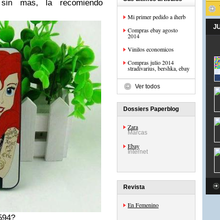
sin mas, la recomiendo
Mi primer pedido a iherb
J
Compras ebay agosto
2014
Vinilos economicos
Compras julio 2014
stradivarius, bershka, ebay
Ver todos
Dossiers Paperblog
Zara
Marcas
Ebay
Internet
Revista
En Femenino
594?