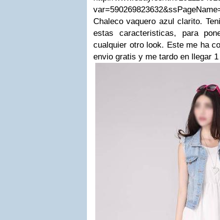
var=590269823632&ssPageName=
Chaleco vaquero azul clarito. Te
estas caracteristicas, para po
cualquier otro look. Este me ha c
envio gratis y me tardo en llegar 