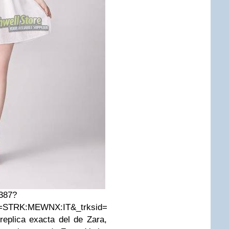
1387?
STRK:MEWNX:IT&_trksid=p3984.m1497.l2649
eplica exacta del de Zara,