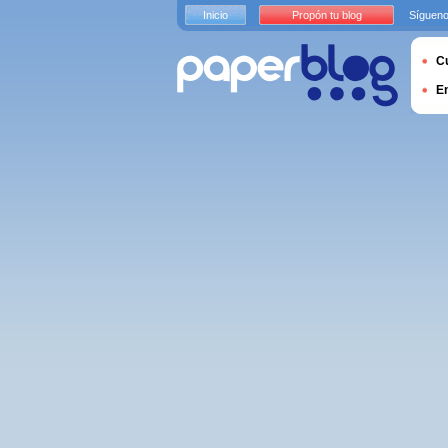
Inicio
Propón tu blog
Sígueno
Cu
E