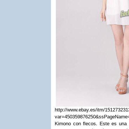
http://www.ebay.es/itm/15127323
var=450359876250&ssPageName=
Kimono con flecos. Este es una r