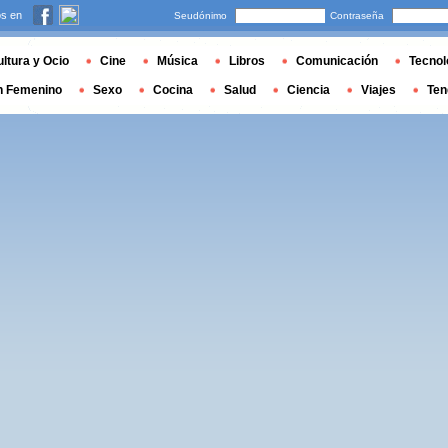
s en
Seudónimo
Contraseña
ltura y Ocio
Cine
Música
Libros
Comunicación
Tecnol
n Femenino
Sexo
Cocina
Salud
Ciencia
Viajes
Ten