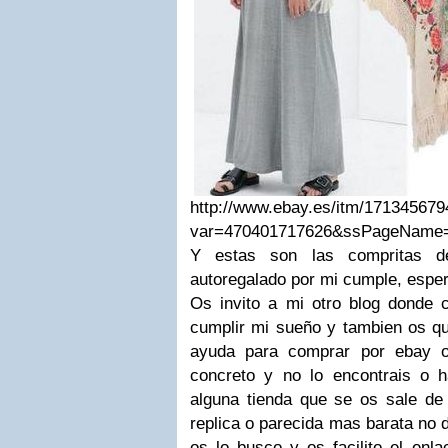
http://www.ebay.es/itm/17134567
var=470401717626&ssPageName=
Y estas son las compritas
autoregalado por mi cumple, esper
Os invito a mi otro blog donde 
cumplir mi sueño y tambien os que
ayuda para comprar por ebay o
concreto y no lo encontrais o 
alguna tienda que se os sale de
replica o parecida mas barata no 
os lo busco y os facilito el enl