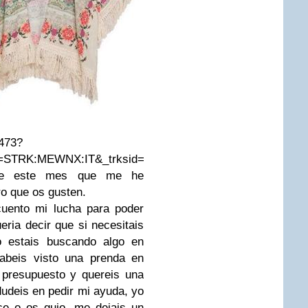
9473?
STRK:MEWNX:IT&_trksid=p3984.m1497.l2649
 de este mes que me he
o que os gusten.
cuento mi lucha para poder
ria decir que si necesitais
 estais buscando algo en
habeis visto una prenda en
 presupuesto y quereis una
dudeis en pedir mi ayuda, yo
ace o os guio, me dejais un