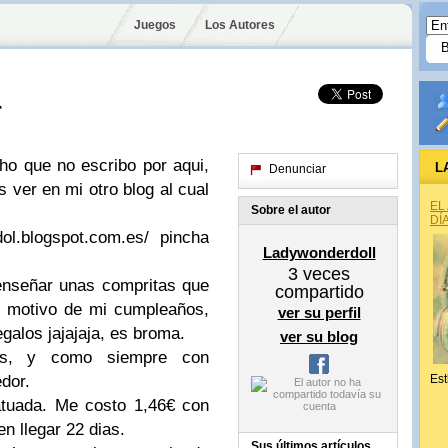
Juegos
Los Autores
4
o que no escribo por aqui,
L
Denunciar
s ver en mi otro blog al cual
EL
Sobre el autor
DÍ
rdol.blogspot.com.es/ pincha
Ladywonderdoll
3
veces
 enseñar unas compritas que
compartido
 motivo de mi cumpleaños,
ver su perfil
egalos jajajaja, es broma.
ver su blog
as, y como siempre con
edor.
Est
atuada. Me costo 1,46€ con
n llegar 22 dias.
Sus últimos artículos