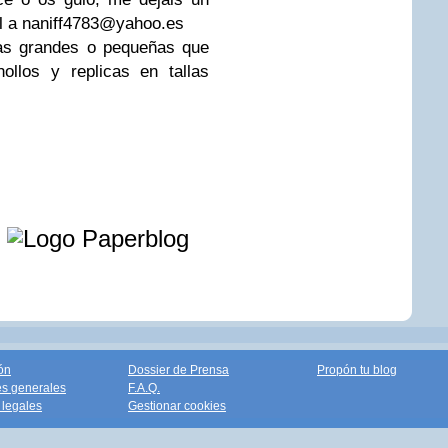
l a
naniff4783@yahoo.es
las grandes o pequeñas que
ollos y replicas en tallas
e
ón
Dossier de Prensa
Propón tu blog
s generales
F.A.Q.
legales
Gestionar cookies