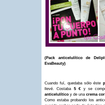
(Pack anticelulítico de Deli
EvaBeauty)
Cuando fuí, quedaba sólo éste
pa
llevé. Costaba
5 €
y se comp
anticelulítico
y de una
crema corp
Como estaba probando los anticel