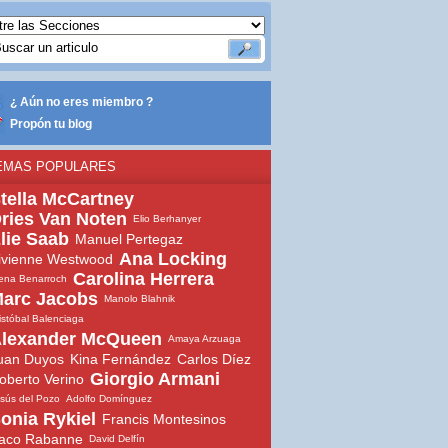
¿ Aún no eres miembro ?
Propón tu blog
EMAS POPULARES
tella McCartney
ries Van Noten
Elio Berhanyer
lie Saab
Manuel Pertegaz
Ana Locking
ivienne Westwood
Carolina Herrera
ena Benarroch
arc Jacobs
Manolo Blahnik
istóbal Balenciaga
lexander McQueen
Amaya Arzuaga
uan Duyos
Kina Fernández
Carlos Díez
Giorgio Armani
oberto Verino
sús del Pozo
Adolfo Domínguez
onia Rykiel
Francis Montesinos
aco Rabanne
David Delfín