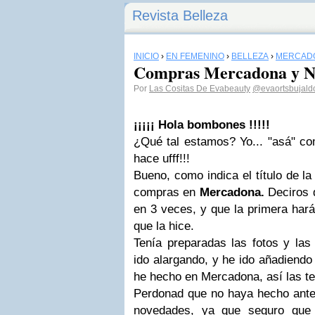
Revista Belleza
INICIO
›
EN FEMENINO
›
BELLEZA
›
MERCAD
Compras Mercadona y N
Por
Las Cositas De Evabeauty
@evaortsbujald
¡¡¡¡¡ Hola bombones !!!!!
¿Qué tal estamos? Yo... "asá" co
hace ufff!!!
Bueno, como indica el título de la
compras en
Mercadona
.
Deciros 
en 3 veces, y que la primera har
que la hice.
Tenía preparadas las fotos y la
ido alargando, y he ido añadiendo
he hecho en Mercadona, así las te
Perdonad que no haya hecho antes 
novedades, ya que seguro que 