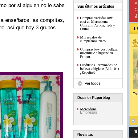
A
mo por si alguien no lo sabe
Sus últimos artículos
Cu
J
Compras variadas low
a enseñaros las compritas,
cost en Mercadona,
Consum, Action, Tedi y
do, así que hay 3 grupos.
Druni
L
Mis regalos de
cumpleaños 2026
EL
DÍ
Compras low cost belleza,
maquillaje e higiene en
Primor
Productos Terminados de
belleza e higiene (Vol.104)
¿Repetiré?
Ver todos
Est
Dossier Paperblog
Mercadona
Empresas
J
Revistas