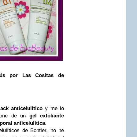
plús por Las Cositas de
ck anticelulítico
y me lo
one de un
gel exfoliante
oral anticelulítica
.
ulíticos de Bontier, no he