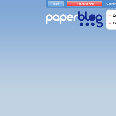
Inicio
Propón tu blog
Sígueno
Cu
E