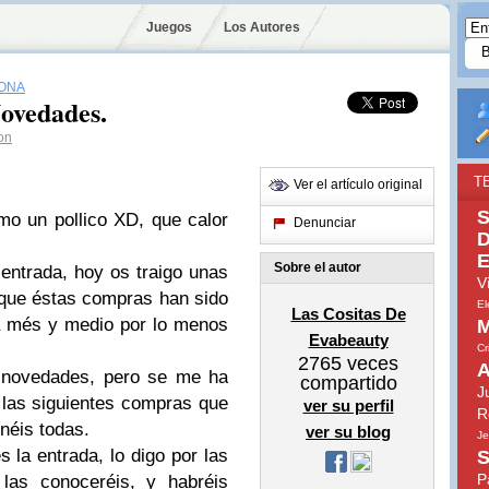
Juegos
Los Autores
ONA
ovedades.
on
T
Ver el artículo original
S
mo un pollico XD, que calor
Denunciar
D
E
Sobre el autor
 entrada, hoy os traigo unas
V
que éstas compras han sido
El
Las Cositas De
á més y medio por lo menos
M
Evabeauty
Cr
2765
veces
A
s novedades, pero se me ha
compartido
J
 las siguientes compras que
ver su perfil
R
néis todas.
ver su blog
Je
la entrada, lo digo por las
S
P
las conoceréis, y habréis