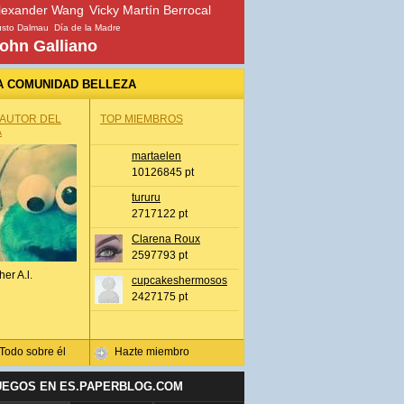
lexander Wang
Vicky Martín Berrocal
sto Dalmau
Día de la Madre
ohn Galliano
A COMUNIDAD BELLEZA
 AUTOR DEL
TOP MIEMBROS
A
martaelen
10126845 pt
tururu
2717122 pt
Clarena Roux
2597793 pt
her A.l.
cupcakeshermosos
2427175 pt
Todo sobre él
Hazte miembro
UEGOS EN ES.PAPERBLOG.COM