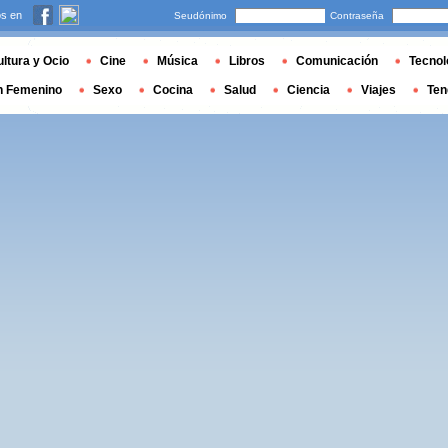
s en
Seudónimo
Contraseña
ltura y Ocio
Cine
Música
Libros
Comunicación
Tecnol
n Femenino
Sexo
Cocina
Salud
Ciencia
Viajes
Ten