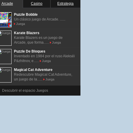
Arcade
Casino
Estrategia
Puzzle Bobble
Un clásico juego de Arcade. ......
Juega
Karate Blazers
Karate Blazers es un juego de
Arcade, que forma......
Juega
Puzzle De Bloques
Inventado en 1984 por el ruso Alekséi
Pázhitnov, e......
Juega
Magical Cat Adventure
Redescubre Magical Cat Adventure,
un juego de la......
Juega
Descubrir el espacio Juegos