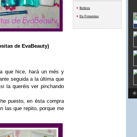
Belleza
En Femenino
sitas de EvaBeauty)
ra que hice, hará un més y
nte seguida a la última que
si la queréis ver pinchando
s he puesto, en ésta compra
n las que repito, porque me