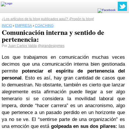
¿Los artículos de tu blog publicados aquí? ¡Propón tu blog!
INICIO
›
EMPRESA
›
COACHING
Comunicación interna y sentido de
pertenencia:
Por
Juan Carlos Valda
@grandespymes
Los que trabajamos en comunicación muchas veces
decimos que una comunicación interna bien gestionada
permite
potenciar el espíritu de pertenencia del
personal
. Esto es así, hay gran cantidad de casos que
lo demuestran. No obstante, también es cierto que lanzar
alegremente esta afirmación puede llegar a ser algo
temerario si se considera la movilidad laboral que
impera, donde “hacer carrera” es un anacronismo, algo
que pertenece a un pasado perdido en un horizonte que
ya no se ve. El “sentirse parte de una organización” es
una emoción que está
golpeada en sus dos pilares:
las