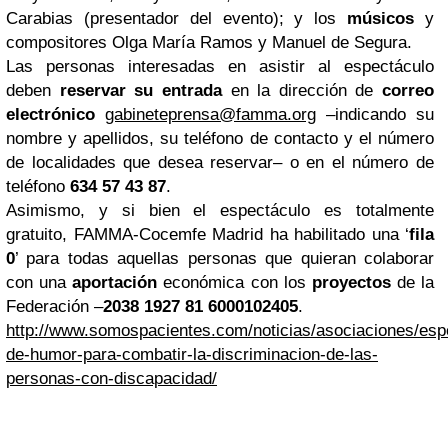
Carabias (presentador del evento); y los
músicos
y
compositores Olga María Ramos y Manuel de Segura.
Las personas interesadas en asistir al espectáculo
deben
reservar su entrada
en la dirección de
correo
electrónico
gabineteprensa@famma.org
–indicando su
nombre y apellidos, su teléfono de contacto y el número
de localidades que desea reservar– o en el número de
teléfono
634 57 43 87
.
Asimismo, y si bien el espectáculo es totalmente
gratuito, FAMMA-Cocemfe Madrid ha habilitado una ‘
fila
0
’ para todas aquellas personas que quieran colaborar
con una
aportación
económica con los
proyectos
de la
Federación –
2038 1927 81 6000102405
.
http://www.somospacientes.com/noticias/asociaciones/esp
de-humor-para-combatir-la-discriminacion-de-las-
personas-con-discapacidad/