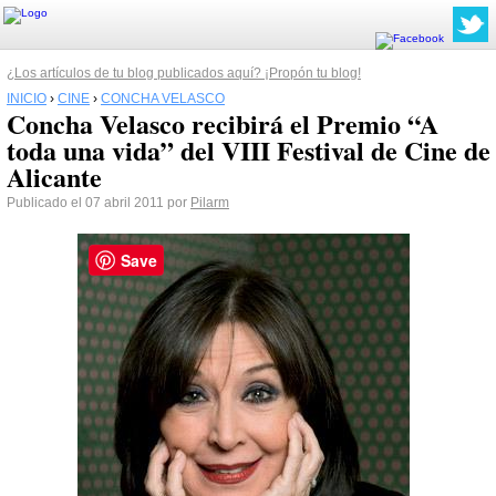
¿Los artículos de tu blog publicados aquí? ¡Propón tu blog!
INICIO
›
CINE
›
CONCHA VELASCO
Concha Velasco recibirá el Premio “A
toda una vida” del VIII Festival de Cine de
Alicante
Publicado el 07 abril 2011 por
Pilarm
Save