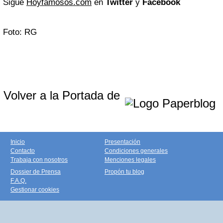
Sigue
Hoyfamosos.com
en
Twitter
y
Facebook
Foto: RG
Volver a la Portada de
Inicio
Presentación
Contacto
Condiciones generales
Trabaja con nosotros
Menciones legales
Dossier de Prensa
Propón tu blog
F.A.Q.
Gestionar cookies