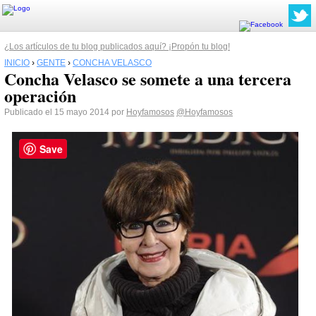
¿Los artículos de tu blog publicados aquí? ¡Propón tu blog!
INICIO
›
GENTE
›
CONCHA VELASCO
Concha Velasco se somete a una tercera
operación
Publicado el 15 mayo 2014 por
Hoyfamosos
@Hoyfamosos
Save