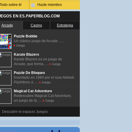
Todo sobre él
Hazte miembro
UEGOS EN ES.PAPERBLOG.COM
Arcade
Casino
Estrategia
Puzzle Bobble
Un clásico juego de Arcade. ......
Juega
Karate Blazers
Karate Blazers es un juego de
Arcade, que forma......
Juega
Puzzle De Bloques
Inventado en 1984 por el ruso Alekséi
Pázhitnov, e......
Juega
Magical Cat Adventure
Redescubre Magical Cat Adventure,
un juego de la......
Juega
Descubrir el espacio Juegos