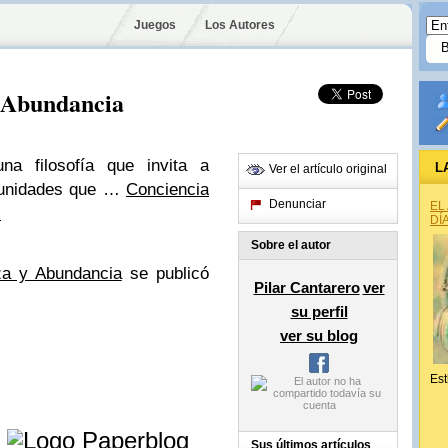
Juegos
Los Autores
y Abundancia
na filosofía que invita a
L
Ver el artículo original
rtunidades que …
Conciencia
Denunciar
EL
s
DÍ
Sobre el autor
za y Abundancia
se publicó
Pilar Cantarero
ver
su perfil
ver su blog
Est
e
Sus últimos artículos