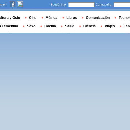
s en
Seudónimo
Contraseña
ltura y Ocio
Cine
Música
Libros
Comunicación
Tecnol
n Femenino
Sexo
Cocina
Salud
Ciencia
Viajes
Ten