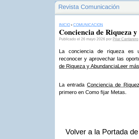
Revista Comunicación
INICIO
›
COMUNICACIÓN
Conciencia de Riqueza 
Publicado el 26 mayo 2026 por
Pilar Cantarero
La conciencia de riqueza es u
reconocer y aprovechar las opo
de Riqueza y Abundancia
Leer má
La entrada
Conciencia de Rique
primero en Como fijar Metas.
Volver a la Portada d