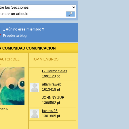
¿ Aún no eres miembro ?
Propón tu blog
A COMUNIDAD COMUNICACIÓN
 AUTOR DEL
TOP MIEMBROS
A
Guillermo Salas
1991123 pt
altamiraweb
1613418 pt
JOHNNY ZURI
1398592 pt
her A.l.
tavarez25
1301805 pt