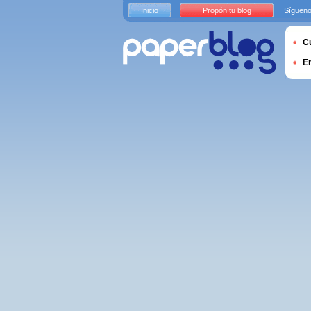
Inicio
Propón tu blog
Sígueno
Cu
E