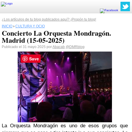
¿Los artículos de tu blog publicados aquí? ¡Propón tu blog!
INICIO
›
CULTURA Y OCIO
Concierto La Orquesta Mondragón.
Madrid (15-05-2025)
Publicado el 31 mayo 2025 por
Abacab
@DMRblog
Save
La Orquesta Mondragón es uno de esos grupos que