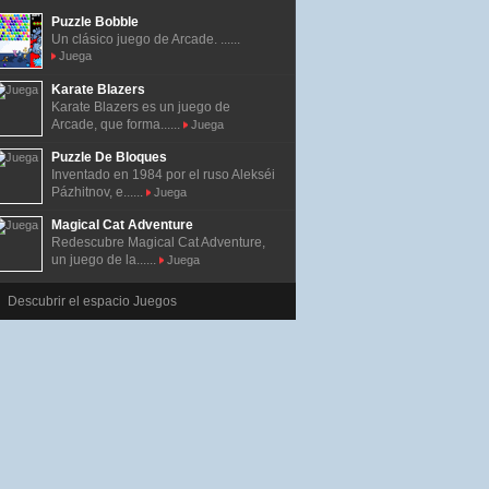
Puzzle Bobble
Un clásico juego de Arcade. ......
Juega
Karate Blazers
Karate Blazers es un juego de
Arcade, que forma......
Juega
Puzzle De Bloques
Inventado en 1984 por el ruso Alekséi
Pázhitnov, e......
Juega
Magical Cat Adventure
Redescubre Magical Cat Adventure,
un juego de la......
Juega
Descubrir el espacio Juegos