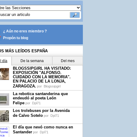
¿ Aún no eres miembro ?
Propón tu blog
OS MÁS LEÍDOS ESPAÑA
l día
De la semana
Del mes
BLOGSSIPGIRL HA VISITADO:
EXPOSICIÓN "ALFONSO.
CUIDADO CON LA MEMORIA".
EN PALACIO DE LA LONJA,
ZARAGOZA.
por
Blogssipgirl
La rebotica santanderina que
endeudó al poeta León
Felipe
por
Dpl71
Los trolebuses por la Avenida
de Calvo Sotelo
por
Dpl71
El día que nevó como nunca en
Santander
por
Dpl71