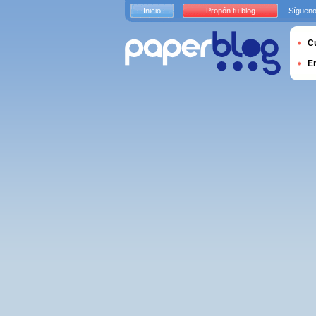
Inicio
Propón tu blog
Sígueno
Cu
E