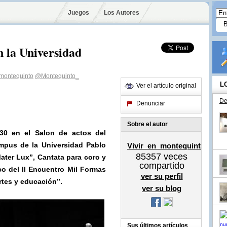
Juegos
Los Autores
 la Universidad
montequinto
@Montequinto_
L
Ver el artículo original
De
Denunciar
Sobre el autor
30 en el Salon de actos del
ampus de la Universidad Pablo
Vivir_en_montequinto
85357
veces
ater Lux”, Cantata para coro y
compartido
o del II Encuentro Mil Formas
ver su perfil
rtes y educación”.
ver su blog
Sus últimos artículos