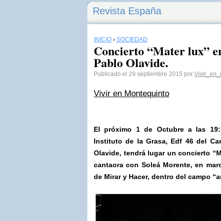
Revista España
INICIO
›
SOCIEDAD
Concierto “Mater lux” en
Pablo Olavide.
Publicado el 29 septiembre 2015 por
Vivir_en_
Vivir en Montequinto
El próximo 1 de Octubre a las 19:
Instituto de la Grasa, Edf 46 del C
Olavide, tendrá lugar un concierto “M
cantaora con Soleá Morente, en marc
de Mirar y Hacer, dentro del campo “a