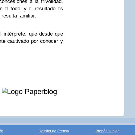
oncesiones a la frivolidad,
n el todo, y el resultado es
resulta familiar.
l intérprete, que desde que
nte cautivado por conocer y
e
ón
Dossier de Prensa
Propón tu blog