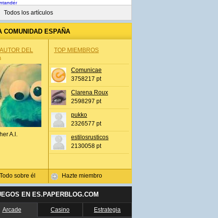
Todos los artículos
A COMUNIDAD ESPAÑA
 AUTOR DEL
TOP MIEMBROS
A
Comunicae
3758217 pt
Clarena Roux
2598297 pt
pukko
2326577 pt
her A.l.
estilosrusticos
2130058 pt
Todo sobre él
Hazte miembro
UEGOS EN ES.PAPERBLOG.COM
Arcade
Casino
Estrategia