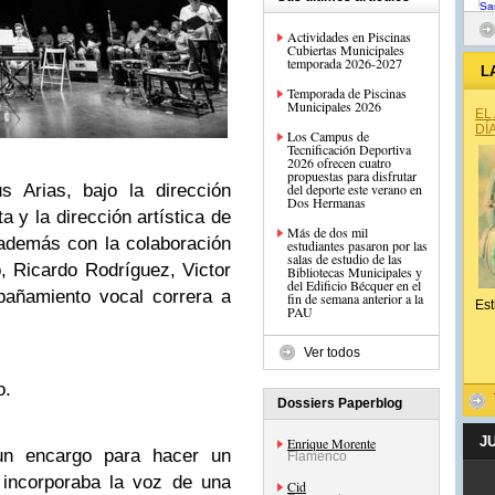
Actividades en Piscinas
Cubiertas Municipales
temporada 2026-2027
L
Temporada de Piscinas
Municipales 2026
EL
DÍ
Los Campus de
Tecnificación Deportiva
2026 ofrecen cuatro
propuestas para disfrutar
del deporte este verano en
s Arias, bajo la dirección
Dos Hermanas
 y la dirección artística de
Más de dos mil
además con la colaboración
estudiantes pasaron por las
salas de estudio de las
, Ricardo Rodríguez, Victor
Bibliotecas Municipales y
del Edificio Bécquer en el
pañamiento vocal correra a
fin de semana anterior a la
Est
PAU
Ver todos
o.
Dossiers Paperblog
J
Enrique Morente
un encargo para hacer un
Flamenco
e incorporaba la voz de una
Cid