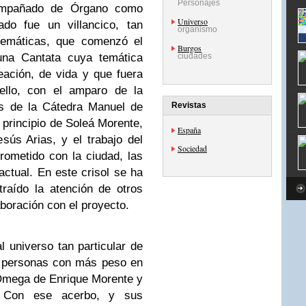
Personajes
ompañado de Órgano como
Universo
ado fue un villancico, tan
organismo
temáticas, que comenzó el
Burgos
ciudades
 una Cantata cuya temática
eación, de vida y que fuera
llo, con el amparo de la
Revistas
és de la Cátedra Manuel de
 principio de Soleá Morente,
España
sús Arias, y el trabajo del
Sociedad
ometido con la ciudad, las
ctual. En este crisol se ha
raído la atención de otros
boración con el proyecto.
 universo tan particular de
s personas con más peso en
Omega de Enrique Morente y
o. Con ese acerbo, y sus