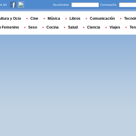
s en
Seudónimo
Contraseña
ltura y Ocio
Cine
Música
Libros
Comunicación
Tecnol
n Femenino
Sexo
Cocina
Salud
Ciencia
Viajes
Ten