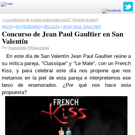
¿Los artículos de tu blog publicados aquí? ¡Propón tu blog!
INICIO
›
EN FEMENINO
›
BELLEZA
›
JEAN PAUL GAULTIER
Concurso de Jean Paul Gaultier en San
Valentín
Por
Raqueleita
@Raqueleita
En este
día de San Valentín
Jean Paul Gaultier
reúne a
su mítica pareja,
"Classique" y "Le Male"
, con un
French
Kiss
, y para celebrar este día nos propone que nos
metamos en la piel de esta pareja e interpretemos ese
beso de enamorados. ¿Por qué nos hace esta
propuesta?