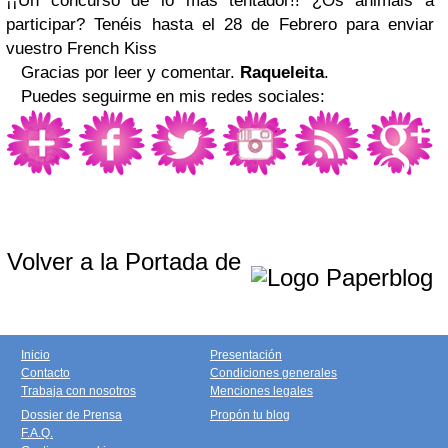
¡¡Un concurso de lo más tentador!! ¿Os animáis a
participar? Tenéis hasta el 28 de Febrero para enviar
vuestro French Kiss
Gracias por leer y comentar.
Raqueleita
.
Puedes seguirme en mis redes sociales:
Volver a la Portada de
Inicio
Presentación
Contacto
Condiciones generales
Trabaja con nosotros
Menciones legales
Dossier de Prensa
Propón tu blog
F.A.Q.