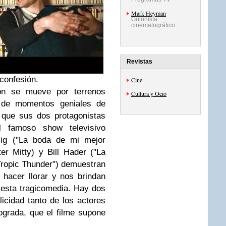
Mark Heyman
Guionista
cinematográfico
Revistas
 confesión.
Cine
on se mueve por terrenos
Cultura y Ocio
a de momentos geniales de
 que sus dos protagonistas
 famoso show televisivo
Wiig ("La boda de mi mejor
er Mitty) y Bill Hader ("La
Tropic Thunder") demuestran
hacer llorar y nos brindan
esta tragicomedia. Hay dos
icidad tanto de los actores
grada, que el filme supone