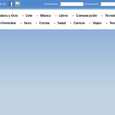
s en
Seudónimo
Contraseña
ltura y Ocio
Cine
Música
Libros
Comunicación
Tecnol
n Femenino
Sexo
Cocina
Salud
Ciencia
Viajes
Ten