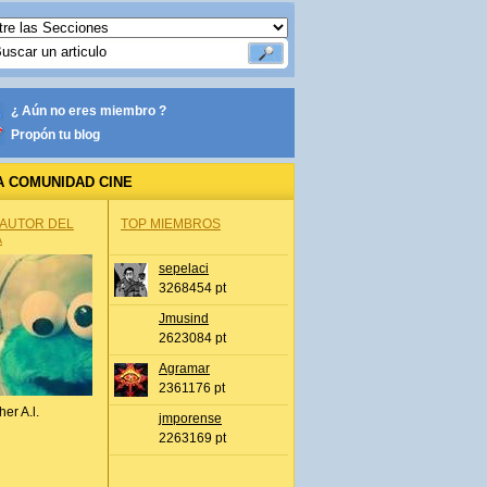
¿ Aún no eres miembro ?
Propón tu blog
A COMUNIDAD CINE
 AUTOR DEL
TOP MIEMBROS
A
sepelaci
3268454 pt
Jmusind
2623084 pt
Agramar
2361176 pt
her A.l.
jmporense
2263169 pt