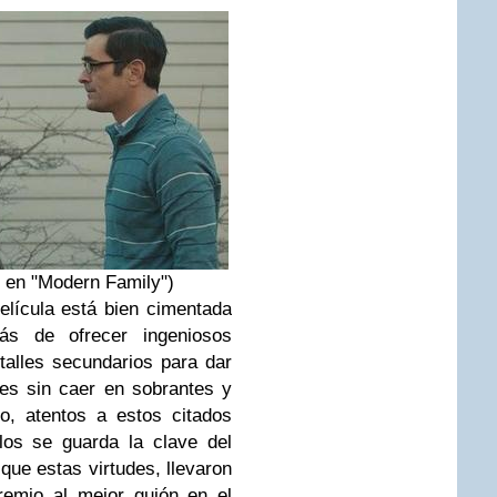
y en "Modern Family")
elícula está bien cimentada
s de ofrecer ingeniosos
etalles secundarios para dar
es sin caer en sobrantes y
to, atentos a estos citados
los se guarda la clave del
que estas virtudes, llevaron
remio al mejor guión en el