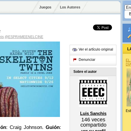
Juegos
Los Autores
e
his
@ESPRAMEENELCINE
L
Ver el artículo original
Denunciar
EL
DÍ
Sobre el autor
Est
Luis Sanchis
146
veces
compartido
ión
: Craig Johnson.
Guión
:
ver su perfil