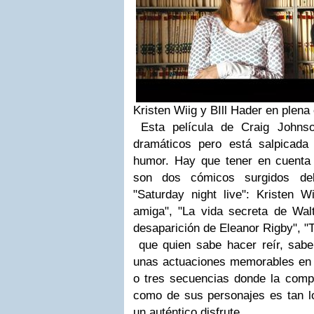
Kristen Wiig y BIll Hader en plena
Esta película de Craig Johns
dramáticos pero está salpicad
humor. Hay que tener en cuenta
son dos cómicos surgidos del
"Saturday night live": Kristen 
amiga", "La vida secreta de Walt
desaparición de Eleanor Rigby", "
que quien sabe hacer reír, sabe 
unas actuaciones memorables en 
o tres secuencias donde la compl
como de sus personajes es tan lo
un auténtico disfrute.