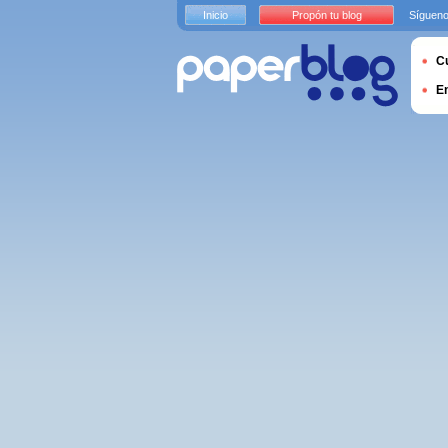
Inicio
Propón tu blog
Sígueno
Cu
E