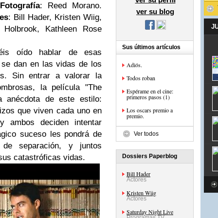
Fotografía
: Reed Morano.
ver su blog
tes
: Bill Hader, Kristen Wiig,
J
d Holbrook, Kathleen Rose
Sus últimos artículos
is oído hablar de esas
 se dan en las vidas de los
Adiós.
. Sin entrar a valorar la
Todos roban
ombrosas, la película "The
Espérame en el cine:
primeros pasos (1)
a anécdota de este estilo:
izos que viven cada uno en
Los oscars premio a
premio.
y ambos deciden intentar
ágico suceso les pondrá de
Ver todos
de separación, y juntos
sus catastróficas vidas.
Dossiers Paperblog
Bill Hader
Actores
Kristen Wiig
Actores
Saturday Night Live
Programas TV