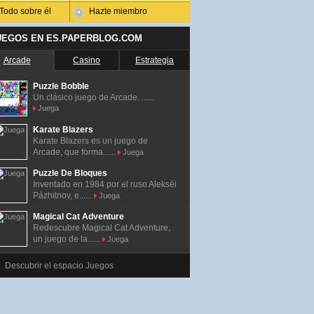
Todo sobre él
Hazte miembro
UEGOS EN ES.PAPERBLOG.COM
Arcade
Casino
Estrategia
Puzzle Bobble
Un clásico juego de Arcade. ......
Juega
Karate Blazers
Karate Blazers es un juego de
Arcade, que forma......
Juega
Puzzle De Bloques
Inventado en 1984 por el ruso Alekséi
Pázhitnov, e......
Juega
Magical Cat Adventure
Redescubre Magical Cat Adventure,
un juego de la......
Juega
Descubrir el espacio Juegos