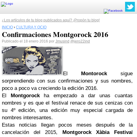
¿Los artículos de tu blog publicados aquí? ¡Propón tu blog!
INICIO
›
CULTURA Y OCIO
Confirmaciones Montgorock 2016
Publicado el 18 enero 2016 por
Jmusind
@jero22ind
El
Montorock
sigue
sorprendiendo con sus confirmaciones y sus nombres,
poco a poco va creciendo la edición 2016.
El
Montgorock
ha empezado a dar unas cuantas
nombres y es que el festival renace de sus cenizas con
su 4º edición, una edición muy especial cargada de
nombres interesantes.
Estas noticias llegan pocos meses después de la
cancelación del 2015,
Montgorock Xàbia Festiva
l