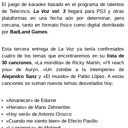
El juego de karaoke basado en el programa de talentos
de Telecinco,
La Voz vol. 3
llegará para PS3 y otras
plataformas en una fecha aún por determinar, pero
cercana, tanto en formato físico como digital distribuido
por
BadLand Games
.
Esta tercera entrega de
La Voz
ya tenía confirmados
cuatro de los temas que encontraremos en su
lista de
30 canciones
, «La moridita» de Ricky Martin, «I’ll reach
you» de Auryn, «Un zombie a la intemperie» de
Alejandro Sanz
y «El mundo» de Pablo López. A estas
canciones se suman nuevos temas desvelados hoy:
«Amanecer» de Edurne
«Heroes» de Mans Zelmerlöw
«Hoy será» de Antonio Orozco
«Cuando me siento bien» de Efecto Pasillo
«La promesa» de Melendi