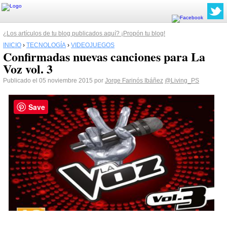
¿Los artículos de tu blog publicados aquí? ¡Propón tu blog!
INICIO
›
TECNOLOGÍA
›
VIDEOJUEGOS
Confirmadas nuevas canciones para La
Voz vol. 3
Publicado el 05 noviembre 2015 por
Jorge Farinós Ibáñez
@Living_PS
Save