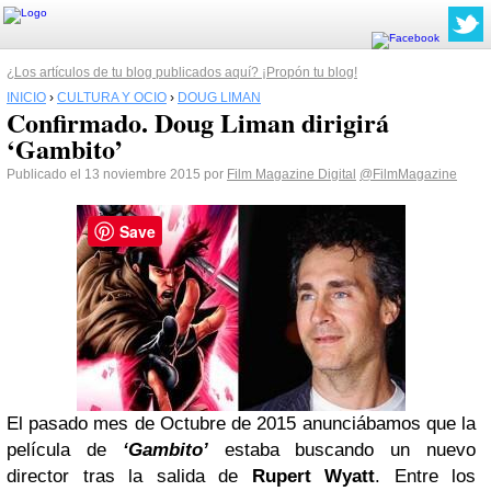
¿Los artículos de tu blog publicados aquí? ¡Propón tu blog!
INICIO
›
CULTURA Y OCIO
›
DOUG LIMAN
Confirmado. Doug Liman dirigirá
‘Gambito’
Publicado el 13 noviembre 2015 por
Film Magazine Digital
@FilmMagazine
Save
El pasado mes de Octubre de 2015 anunciábamos que la
película de
‘Gambito’
estaba buscando un nuevo
director tras la salida de
Rupert Wyatt
. Entre los