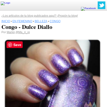
¿Los artículos de tu blog publicados aquí? ¡Propón tu blog!
INICIO
›
EN FEMENINO
›
BELLEZA
›
CONGO
Congo - Dulce Diallo
Por
Maripi
@Ma_ri_pi
Save