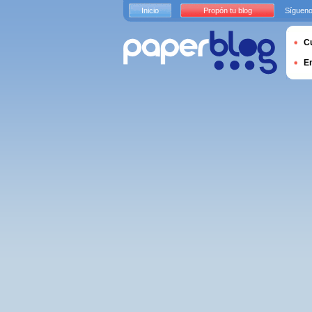
Inicio
Propón tu blog
Sígueno
Cu
E