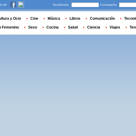
s en
Seudónimo
Contraseña
ltura y Ocio
Cine
Música
Libros
Comunicación
Tecnol
n Femenino
Sexo
Cocina
Salud
Ciencia
Viajes
Ten