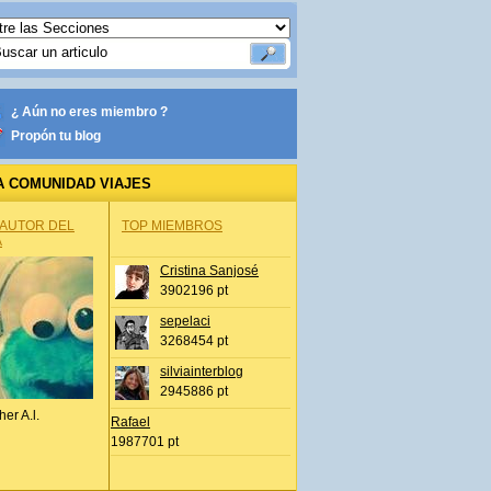
¿ Aún no eres miembro ?
Propón tu blog
A COMUNIDAD VIAJES
 AUTOR DEL
TOP MIEMBROS
A
Cristina Sanjosé
3902196 pt
sepelaci
3268454 pt
silviainterblog
2945886 pt
her A.l.
Rafael
1987701 pt