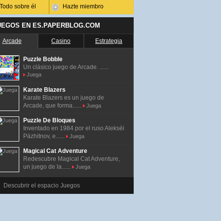
Todo sobre él
Hazte miembro
UEGOS EN ES.PAPERBLOG.COM
Arcade
Casino
Estrategia
Puzzle Bobble
Un clásico juego de Arcade. ......
Juega
Karate Blazers
Karate Blazers es un juego de
Arcade, que forma......
Juega
Puzzle De Bloques
Inventado en 1984 por el ruso Alekséi
Pázhitnov, e......
Juega
Magical Cat Adventure
Redescubre Magical Cat Adventure,
un juego de la......
Juega
Descubrir el espacio Juegos