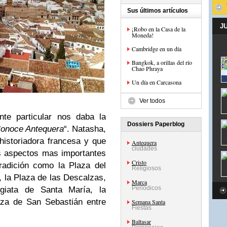
Sus últimos artículos
J
¡Robo en la Casa de la
Moneda!
Cambridge en un día
Bangkok, a orillas del río
Chao Phraya
Un día en Carcasona
Ver todos
te particular nos daba la
Dossiers Paperblog
onoce Antequera
“. Natasha,
historiadora francesa y que
Antequera
ciudades
s aspectos mas importantes
Cristo
tradición como la Plaza del
Religiosos
, la Plaza de las Descalzas,
Marca
Periódicos
egiata de Santa María, la
aza de San Sebastián entre
Semana Santa
Fiestas
Baltasar