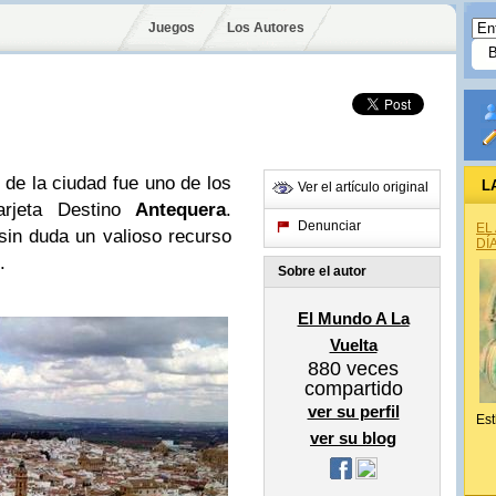
Juegos
Los Autores
o de la ciudad fue uno de los
L
Ver el artículo original
arjeta Destino
Antequera
.
Denunciar
EL
sin duda un valioso recurso
DÍ
.
Sobre el autor
El Mundo A La
Vuelta
880
veces
compartido
ver su perfil
Est
ver su blog