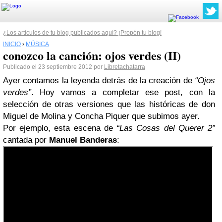
¿Los artículos de tu blog publicados aquí? ¡Propón tu blog!
INICIO
›
MÚSICA
conozco la canción: ojos verdes (II)
Publicado el 23 septiembre 2012 por
Libretachatarra
Ayer contamos la leyenda detrás de la creación de
“Ojos
verdes”
. Hoy vamos a completar ese post, con la
selección de otras versiones que las históricas de don
Miguel de Molina y Concha Piquer que subimos ayer.
Por ejemplo, esta escena de
“Las Cosas del Querer 2”
cantada por
Manuel Banderas
: