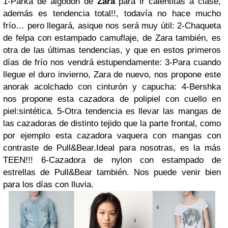
1-Parka de algodón de
Zara
para ir calentitas a clase,
además es tendencia total!!, todavía no hace mucho
frío… pero llegará, asique nos será muy útil:
2-Chaqueta
de felpa con estampado camuflaje, de Zara también, es
otra de las últimas tendencias, y que en estos primeros
días de frío nos vendrá estupendamente:
3-Para cuando
llegue el duro invierno, Zara de nuevo, nos propone este
anorak acolchado con cinturón y capucha:
4-Bershka
nos propone esta cazadora de polipiel con cuello en
piel:sintética.
5-Otra tendencia es llevar las mangas de
las cazadoras de distinto tejido que la parte frontal, como
por ejemplo esta cazadora vaquera con mangas con
contraste de Pull&Bear.Ideal para nosotras, es la más
TEEN!!!
6-Cazadora de nylon con estampado de
estrellas de Pull&Bear también. Nos puede venir bien
para los días con lluvia.