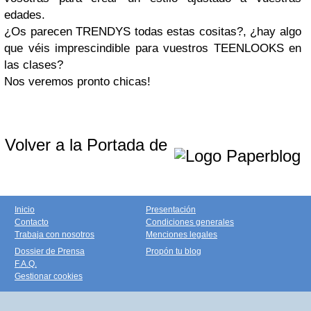
edades.
¿Os parecen TRENDYS todas estas cositas?, ¿hay algo
que véis imprescindible para vuestros TEENLOOKS en
las clases?
Nos veremos pronto chicas!
Volver a la Portada de
Inicio
Presentación
Contacto
Condiciones generales
Trabaja con nosotros
Menciones legales
Dossier de Prensa
Propón tu blog
F.A.Q.
Gestionar cookies