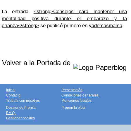
La entrada
<strong>Consejos para mantener una
mentalidad positiva durante el embarazo y la
crianza</strong>
se publicó primero en
yademasmama
.
Volver a la Portada de
Inicio
Presentación
Contacto
Condiciones generales
Trabaja con nosotros
Menciones legales
Dossier de Prensa
Propón tu blog
F.A.Q.
Gestionar cookies