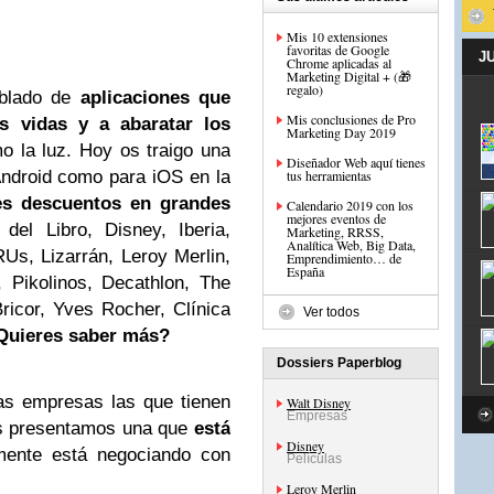
Mis 10 extensiones
favoritas de Google
J
Chrome aplicadas al
Marketing Digital + (🎁
regalo)
ablado de
aplicaciones que
Mis conclusiones de Pro
as vidas y a
abaratar los
Marketing Day 2019
 la luz. Hoy os traigo una
Diseñador Web aquí tienes
 Android como para iOS en la
tus herramientas
es descuentos en grandes
Calendario 2019 con los
mejores eventos de
el Libro, Disney, Iberia,
Marketing, RRSS,
Analítica Web, Big Data,
Us, Lizarrán, Leroy Merlin,
Emprendimiento… de
España
, Pikolinos, Decathlon, The
ricor, Yves Rocher, Clínica
Ver todos
Quieres saber más?
Dossiers Paperblog
s empresas las que tienen
Walt Disney
Empresas
os presentamos una que
está
Disney
mente está negociando con
Películas
Leroy Merlin