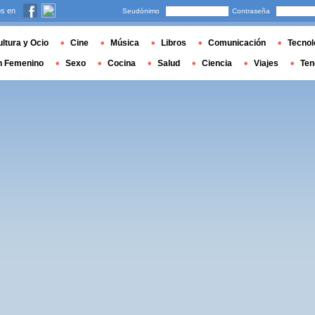
s en
Seudónimo
Contraseña
ltura y Ocio
Cine
Música
Libros
Comunicación
Tecnol
n Femenino
Sexo
Cocina
Salud
Ciencia
Viajes
Ten