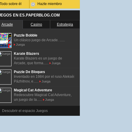
Todo sobre él
Hazte miembro
UEGOS EN ES.PAPERBLOG.COM
Arcade
Casino
Estrategia
Puzzle Bobble
Un clásico juego de Arcade. ......
Juega
Karate Blazers
Karate Blazers es un juego de
Arcade, que forma......
Juega
Puzzle De Bloques
Inventado en 1984 por el ruso Alekséi
Pázhitnov, e......
Juega
Magical Cat Adventure
Redescubre Magical Cat Adventure,
un juego de la......
Juega
Descubrir el espacio Juegos