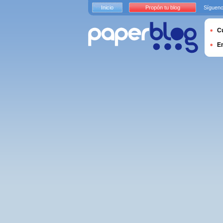
Inicio
Propón tu blog
Sígueno
Cu
E