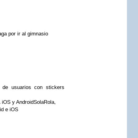
ga por ir al gimnasio
 de usuarios con stickers
SolaRola,
id e iOS