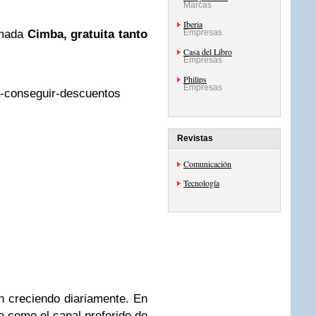
Marcas
Iberia
amada
Cimba, gratuita tanto
Empresas
Casa del Libro
Empresas
Philips
Empresas
Revistas
Comunicación
Tecnología
 creciendo diariamente. En
 como el canal preferido de