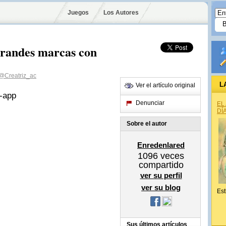
Juegos
Los Autores
grandes marcas con
@Creatriz_ac
L
Ver el artículo original
Denunciar
EL
DÍ
Sobre el autor
Enredenlared
1096
veces
compartido
ver su perfil
ver su blog
Est
Sus últimos artículos