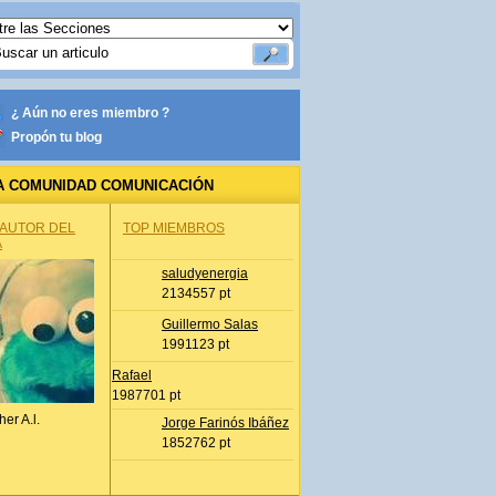
¿ Aún no eres miembro ?
Propón tu blog
A COMUNIDAD COMUNICACIÓN
 AUTOR DEL
TOP MIEMBROS
A
saludyenergia
2134557 pt
Guillermo Salas
1991123 pt
Rafael
1987701 pt
her A.l.
Jorge Farinós Ibáñez
1852762 pt