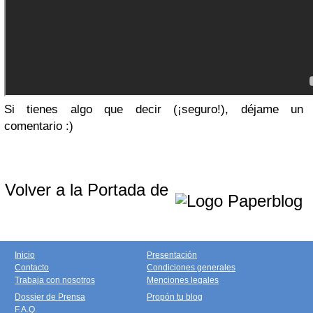
Si tienes algo que decir (¡seguro!), déjame un
comentario :)
Volver a la Portada de
Inicio
Presentación
Contacto
Condiciones generales
Trabaja con nosotros
Menciones legales
Dossier de Prensa
Propón tu blog
F.A.Q.