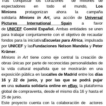
Tras conquistar los corazones de millones de
espectadores en todo el mundo,
Los
Minions
protagonizan ahora la campaña
solidaria
Minions in Art
,
una acción de
Universal
Pictures International Spain
a favor
de
UNICEF
Comité Español.
Ambas entidades se unen
para trabajar conjuntamente con el objetivo de recaudar
fondos para la iniciativa
Escuelas para África
, impulsada
por
UNICEF
y las
Fundaciones Nelson Mandela
y
Peter
Krämer
.
Minions in Art
tiene como eje central la creación de
obras únicas por parte de reconocidas personalidades de
la vida cultural española que se mostrarán en una
exposición pública en las
calles de Madrid
entre los
días
16 y 22 de junio, y por las que se podrá pujar
en
una
subasta solidaria
online en
eBay
,
la plataforma
global de compraventa, desde el mismo día 16 y hasta el
25 de junio.
Este proyecto cuenta con la colaboración de actores