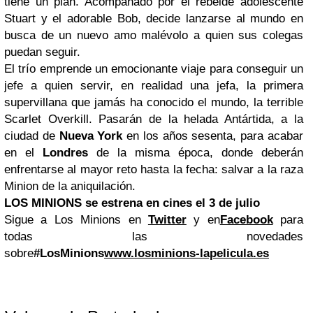
tiene un plan. Acompañado por el rebelde adolescente
Stuart y el adorable Bob, decide lanzarse al mundo en
busca de un nuevo amo malévolo a quien sus colegas
puedan seguir.
El trío emprende un emocionante viaje para conseguir un
jefe a quien servir, en realidad una jefa, la primera
supervillana que jamás ha conocido el mundo, la terrible
Scarlet Overkill. Pasarán de la helada Antártida, a la
ciudad de
Nueva York
en los años sesenta, para acabar
en el
Londres
de la misma época, donde deberán
enfrentarse al mayor reto hasta la fecha: salvar a la raza
Minion de la aniquilación.
LOS MINIONS se estrena en cines el 3 de julio
Sigue a Los Minions
en
Twitter
y en
Facebook
para
todas las novedades
sobre
#LosMinions
www.losminions-lapelicula.es