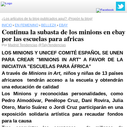
¿Los artículos de tu blog publicados aquí? ¡Propón tu blog!
INICIO
›
EN FEMENINO
›
BELLEZA
›
EBAY
Continua la subasta de los minions en ebay
por las escuelas para africas
Por
Madrid Tendencias
@TalyTendencias
LOS MINIONS Y UNICEF COMITÉ ESPAÑOL SE UNEN
PARA CREAR "MINIONS IN ART" A FAVOR DE LA
INICIATIVA "ESCUELAS PARA ÁFRICA"
A través de
Minions in Art,
niños y niñas de 13 países
africanos tendrán acceso a la escuela y obtendrán
una educación de calidad
Los Minions y reconocidas personalidades, como
Pedro Almodóvar, Penélope Cruz, Dani Rovira, Julia
Otero, Mario Suárez o
Jordi Cruz
participarán en una
exposición solidaria artística para recaudar fondos
para la causa