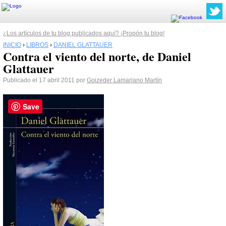
¿Los artículos de tu blog publicados aquí? ¡Propón tu blog!
INICIO
›
LIBROS
›
DANIEL GLATTAUER
Contra el viento del norte, de Daniel
Glattauer
Publicado el 17 abril 2011 por
Goizeder Lamariano Martín
Save