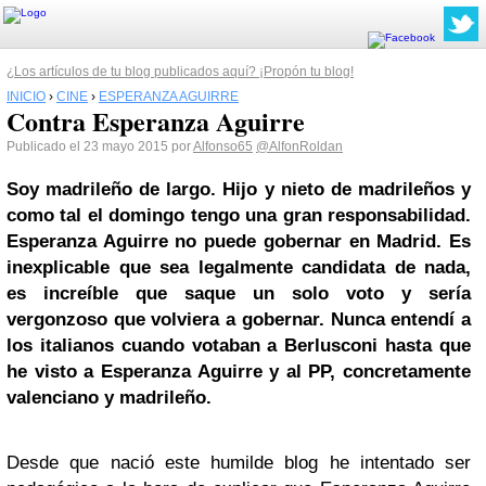
¿Los artículos de tu blog publicados aquí? ¡Propón tu blog!
INICIO
›
CINE
›
ESPERANZA AGUIRRE
Contra Esperanza Aguirre
Publicado el 23 mayo 2015 por
Alfonso65
@AlfonRoldan
Soy madrileño de largo. Hijo y nieto de madrileños y
como tal el domingo tengo una gran responsabilidad.
Esperanza Aguirre no puede gobernar en Madrid. Es
inexplicable que sea legalmente candidata de nada,
es increíble que saque un solo voto y sería
vergonzoso que volviera a gobernar. Nunca entendí a
los italianos cuando votaban a Berlusconi hasta que
he visto a Esperanza Aguirre y al PP, concretamente
valenciano y madrileño.
Desde que nació este humilde blog he intentado ser