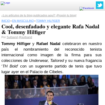
¿Los artículos de tu blog publicados aquí? ¡Propón tu blog!
INICIO
›
EN MASCULINO
›
TOMMY HILFIGER
Cool, desenfadado y elegante Rafa Nadal
& Tommy Hilfiger
Por
Suitsand
@suitsand
Tommy Hilfiger
y
Rafael Nadal
celebraron en nuestro
país el nombramiento del reconocido tenista
internacional como imagen de la firma para sus
colecciones de
Underwear, Tailored
y su nueva fragancia
‘
TH Bold
’ con un sugerente partido de tenis que tuvo
lugar ayer en el Palacio de Cibeles.