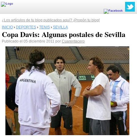
¿Los artículos de tu blog publicados aquí? ¡Propón tu blog!
INICIO
›
DEPORTES
›
TENIS
›
SEVILLA
Copa Davis: Algunas postales de Sevilla
Publicado el 05 diciembre 2011 por
Cuarentacero