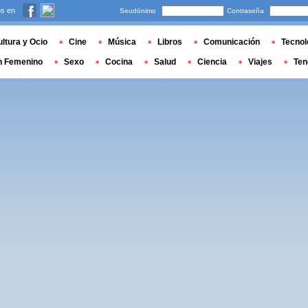
s en
Seudónimo
Contraseña
ltura y Ocio
Cine
Música
Libros
Comunicación
Tecnol
n Femenino
Sexo
Cocina
Salud
Ciencia
Viajes
Ten