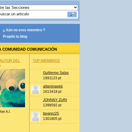
¿ Aún no eres miembro ?
Propón tu blog
A COMUNIDAD COMUNICACIÓN
 AUTOR DEL
TOP MIEMBROS
A
Guillermo Salas
1991123 pt
altamiraweb
1613418 pt
JOHNNY ZURI
1398592 pt
her A.l.
tavarez25
1301805 pt