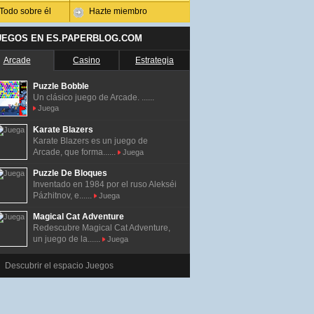
Todo sobre él
Hazte miembro
UEGOS EN ES.PAPERBLOG.COM
Arcade
Casino
Estrategia
Puzzle Bobble
Un clásico juego de Arcade. ......
Juega
Karate Blazers
Karate Blazers es un juego de
Arcade, que forma......
Juega
Puzzle De Bloques
Inventado en 1984 por el ruso Alekséi
Pázhitnov, e......
Juega
Magical Cat Adventure
Redescubre Magical Cat Adventure,
un juego de la......
Juega
Descubrir el espacio Juegos