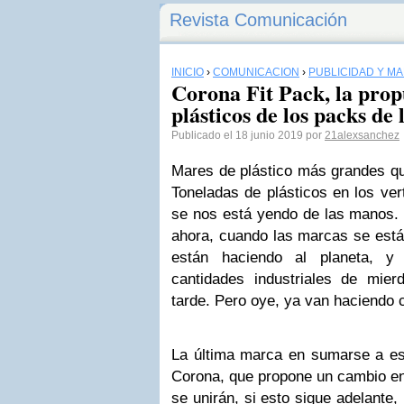
Revista Comunicación
INICIO
›
COMUNICACIÓN
›
PUBLICIDAD Y M
Corona Fit Pack, la prop
plásticos de los packs de 
Publicado el 18 junio 2019 por
21alexsanchez
Mares de plástico más grandes que
Toneladas de plásticos en los ver
se nos está yendo de las manos. 
ahora, cuando las marcas se está
están haciendo al planeta, y
cantidades industriales de mie
tarde. Pero oye, ya van haciendo 
La última marca en sumarse a e
Corona, que propone un cambio en 
se unirán, si esto sigue adelante, 