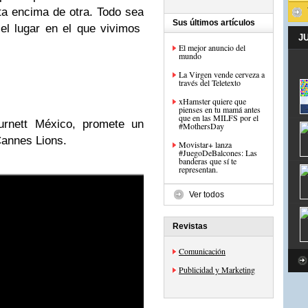
ata encima de otra. Todo sea
Sus últimos artículos
el lugar en el que vivimos
J
El mejor anuncio del
mundo
La Virgen vende cerveza a
través del Teletexto
xHamster quiere que
pienses en tu mamá antes
que en las MILFS por el
rnett México, promete un
#MothersDay
Cannes Lions.
Movistar+ lanza
#JuegoDeBalcones: Las
banderas que sí te
representan.
Ver todos
Revistas
Comunicación
Publicidad y Marketing