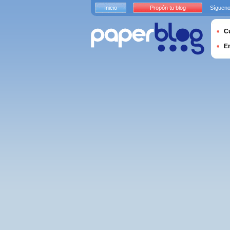
Inicio
Propón tu blog
Sígueno
Cu
E