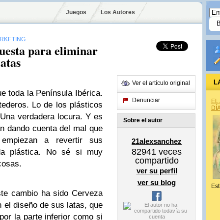
Juegos
Los Autores
ARKETING
uesta para eliminar
latas
L
Ver el artículo original
 toda la Península Ibérica.
Denunciar
EL
tederos. Lo de los plásticos
DÍ
Una verdadera locura. Y es
Sobre el autor
n dando cuenta del mal que
 empiezan a revertir sus
21alexsanchez
82941
veces
rda plástica. No sé si muy
compartido
cosas.
ver su perfil
ver su blog
Est
ste cambio ha sido Cerveza
el diseño de sus latas, que
por la parte inferior como si