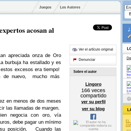
Juegos
Los Autores
expertos acosan al
L
Ver el artículo original
 tan apreciada onza de Oro
De
Denunciar
a burbuja ha estallado y es
 estos excesos era tiempo!
Sobre el autor
son de nuevo, mucho más
Lingoro
166
veces
compartido
vez en menos de dos meses
ver su perfil
cir las llamadas de margen.
ver su blog
L
ien negocia con oro, vía
EL
uturos, debe pagar un mínimo
DÍ
e su posición. Cuando las