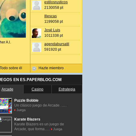
estilosrusticos
2130058 pt
Illescas
1199058 pt
José Luis
1011338 pt
her A.l.
agendabursatil
591920 pt
Todo sobre él
Hazte miembro
UEGOS EN ES.PAPERBLOG.COM
Arcade
Casino
Estrategia
Puzzle Bobble
Un clásico juego de Arcade. ......
Juega
Karate Blazers
Karate Blazers es un juego de
Arcade, que forma......
Juega