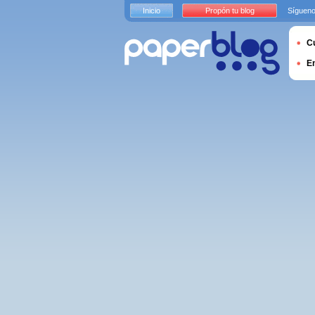
Inicio
Propón tu blog
Sígueno
Cu
E