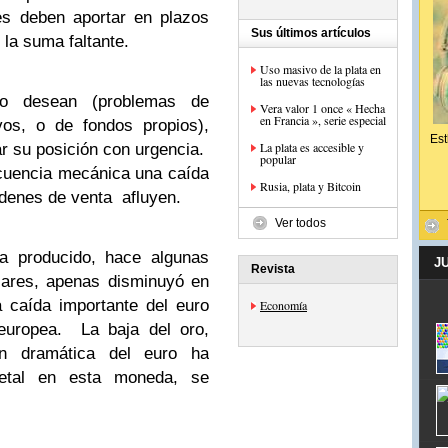
es deben aportar en plazos
Sus últimos artículos
la suma faltante.
Uso masivo de la plata en
las nuevas tecnologías
o desean (problemas de
Vera valor 1 once « Hecha
en Francia », serie especial
vos, o de fondos propios),
Est
La plata es accesible y
r su posición con urgencia.
popular
cuencia mecánica una caída
Rusia, plata y Bitcoin
rdenes de venta afluyen.
Ver todos
a producido, hace algunas
J
Revista
lares, apenas disminuyó en
 caída importante del euro
Economía
 europea. La baja del oro,
n dramática del euro ha
metal en esta moneda, se