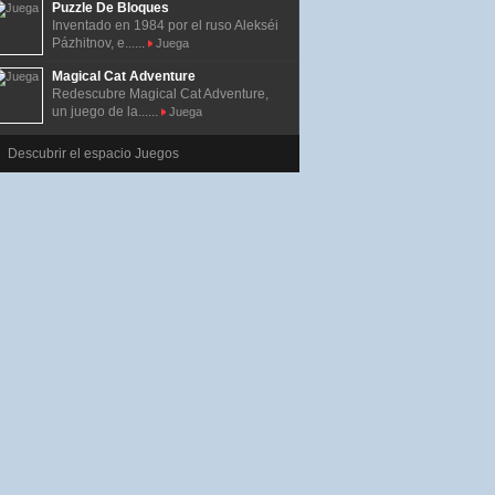
Puzzle De Bloques
Inventado en 1984 por el ruso Alekséi
Pázhitnov, e......
Juega
Magical Cat Adventure
Redescubre Magical Cat Adventure,
un juego de la......
Juega
Descubrir el espacio Juegos