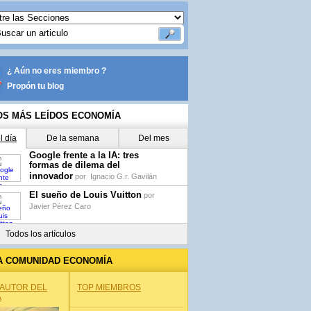
¿ Aún no eres miembro ?
Propón tu blog
OS MÁS LEÍDOS ECONOMÍA
l día
De la semana
Del mes
Google frente a la IA: tres
formas de dilema del
innovador
por
Ignacio G.r. Gavilán
El sueño de Louis Vuitton
por
Javier Pérez Caro
Todos los artículos
A COMUNIDAD ECONOMÍA
 AUTOR DEL
TOP MIEMBROS
A