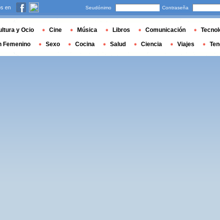
s en
Seudónimo
Contraseña
ltura y Ocio
Cine
Música
Libros
Comunicación
Tecnol
n Femenino
Sexo
Cocina
Salud
Ciencia
Viajes
Ten