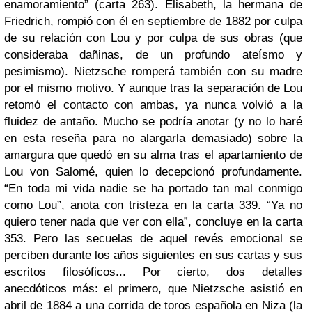
enamoramiento” (carta 263). Elisabeth, la hermana de
Friedrich, rompió con él en septiembre de 1882 por culpa
de su relación con Lou y por culpa de sus obras (que
consideraba dañinas, de un profundo ateísmo y
pesimismo). Nietzsche romperá también con su madre
por el mismo motivo. Y aunque tras la separación de Lou
retomó el contacto con ambas, ya nunca volvió a la
fluidez de antaño. Mucho se podría anotar (y no lo haré
en esta reseña para no alargarla demasiado) sobre la
amargura que quedó en su alma tras el apartamiento de
Lou von Salomé, quien lo decepcionó profundamente.
“En toda mi vida nadie se ha portado tan mal conmigo
como Lou”, anota con tristeza en la carta 339. “Ya no
quiero tener nada que ver con ella”, concluye en la carta
353. Pero las secuelas de aquel revés emocional se
perciben durante los años siguientes en sus cartas y sus
escritos filosóficos... Por cierto, dos detalles
anecdóticos más: el primero, que Nietzsche asistió en
abril de 1884 a una corrida de toros española en Niza (la