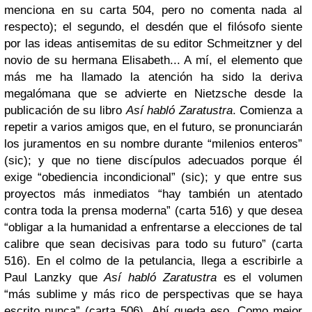
menciona en su carta 504, pero no comenta nada al
respecto); el segundo, el desdén que el filósofo siente
por las ideas antisemitas de su editor Schmeitzner y del
novio de su hermana Elisabeth... A mí, el elemento que
más me ha llamado la atención ha sido la deriva
megalómana que se advierte en Nietzsche desde la
publicación de su libro
Así habló Zaratustra
. Comienza a
repetir a varios amigos que, en el futuro, se pronunciarán
los juramentos en su nombre durante “milenios enteros”
(sic); y que no tiene discípulos adecuados porque él
exige “obediencia incondicional” (sic); y que entre sus
proyectos más inmediatos “hay también un atentado
contra toda la prensa moderna” (carta 516) y que desea
“obligar a la humanidad a enfrentarse a elecciones de tal
calibre que sean decisivas para todo su futuro” (carta
516). En el colmo de la petulancia, llega a escribirle a
Paul Lanzky que
Así habló Zaratustra
es el volumen
“más sublime y más rico de perspectivas que se haya
escrito nunca” (carta 506). Ahí queda eso. Como mejor