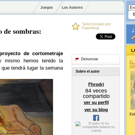
Juegos
Los Autores
Seleccionado por
o de sombras:
Paperblog
L
proyecto de cortometraje
Denunciar
 mismo hemos tenido la
EL
DÍ
, que tendrá lugar la semana
Sobre el autor
Fhrodri
84
veces
compartido
ver su perfil
ver su blog
Est