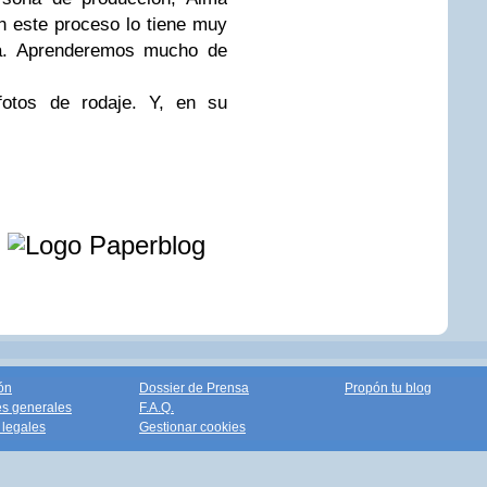
 este proceso lo tiene muy
ta. Aprenderemos mucho de
fotos de rodaje. Y, en su
e
ón
Dossier de Prensa
Propón tu blog
s generales
F.A.Q.
legales
Gestionar cookies