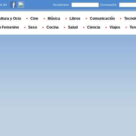
s en
Seudónimo
Contraseña
ltura y Ocio
Cine
Música
Libros
Comunicación
Tecnol
n Femenino
Sexo
Cocina
Salud
Ciencia
Viajes
Ten