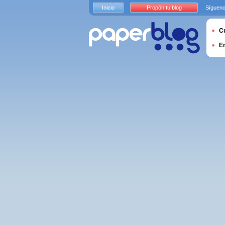
Inicio
Propón tu blog
Sígueno
Cu
E