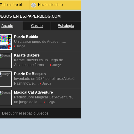
Todo sobre él
Hazte miembro
UEGOS EN ES.PAPERBLOG.COM
Arcade
Casino
Estrategia
Puzzle Bobble
Un clásico juego de Arcade. ......
Juega
Karate Blazers
Karate Blazers es un juego de
Arcade, que forma......
Juega
Puzzle De Bloques
Inventado en 1984 por el ruso Alekséi
Pázhitnov, e......
Juega
Magical Cat Adventure
Redescubre Magical Cat Adventure,
un juego de la......
Juega
Descubrir el espacio Juegos