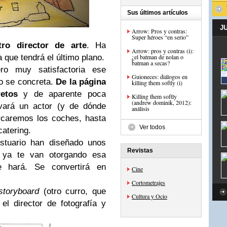
Sus últimos artículos
J
Arrow: Pros y contras:
Super héroes “en serio”
tro director de arte
. Ha
Arrow: pros y contras (i):
 que tendrá el último plano.
¿el batman de nolan o
batman a secas?
ro muy satisfactoria ese
Guioneces: diálogos en
to se concreta.
De la página
killing them softly (i)
retos
y de aparente poca
Killing them softly
(andrew dominik, 2012):
evará un actor (y de dónde
análisis
rcaremos los coches, hasta
Ver todos
atering.
stuario han diseñado unos
Revistas
, ya te van otorgando esa
se hará. Se convertirá en
Cine
Cortometrajes
storyboard
(otro curro, que
Cultura y Ocio
el director de fotografía y