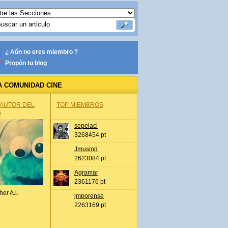
¿ Aún no eres miembro ?
Propón tu blog
A COMUNIDAD CINE
 AUTOR DEL
TOP MIEMBROS
A
sepelaci
3268454 pt
Jmusind
2623084 pt
Agramar
2361176 pt
her A.l.
jmporense
2263169 pt