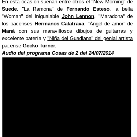
En esta ocasión suenan entre otros el "New Morning" de
Suede
, "La Ramona" de
Fernando Esteso
, la bella
"Woman" del inigualable
John Lennon
, "Marado
na" de
los pacenses
Hermanos Calatrava
, "Ángel de amor" de
Maná
con sus maravillosos dibujos de guitarras y
excelente batería y
"Niña del Guadiana" del genial artista
pacense
Gecko Turner.
Audio del programa Cosas de 2 del 24/07/2014