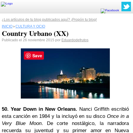
¿Los artículos de tu blog publicados aquí? ¡Propón tu blog!
INICIO
›
CULTURA Y OCIO
Country Urbano (XX)
Publicado el 26 noviembre 2015 por
Eduardodefrutos
Save
50. Year Down in New Orleans.
Nanci Griffith escribió
esta canción en 1984 y la incluyó en su disco
Once in a
Very Blue Moon
. De corte nostálgico, la narradora
recuerda su juventud y su primer amor en Nueva