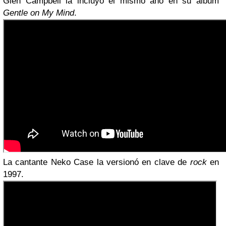
Glen Campbell la incluyó el mismo año en su álbum
Gentle on My Mind
.
La cantante Neko Case la versionó en clave de
rock
en
1997.