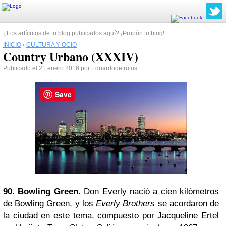
¿Los artículos de tu blog publicados aquí? ¡Propón tu blog!
INICIO
›
CULTURA Y OCIO
Country Urbano (XXXIV)
Publicado el 21 enero 2016 por
Eduardodefrutos
Save
90. Bowling Green.
Don Everly nació a cien kilómetros
de Bowling Green, y los
Everly Brothers
se acordaron de
la ciudad en este tema, compuesto por Jacqueline Ertel