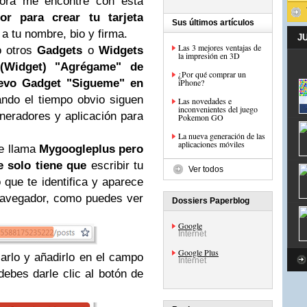
hora me encontré con esta
or para crear tu tarjeta
Sus últimos artículos
a tu nombre, bio y firma.
J
Las 3 mejores ventajas de
o otros
Gadgets
o
Widgets
la impresión en 3D
(Widget) "Agrégame" de
¿Por qué comprar un
evo Gadget "Sigueme" en
iPhone?
ndo el tiempo obvio siguen
Las novedades e
inconvenientes del juego
eradores y aplicación para
Pokemon GO
La nueva generación de las
aplicaciones móviles
se llama
Mygoogleplus
pero
e solo tiene que
escribir tu
Ver todos
 que te identifica y aparece
avegador, como puedes ver
Dossiers Paperblog
Google
Internet
Google Plus
arlo y añadirlo en el campo
Internet
ebes darle clic al botón de