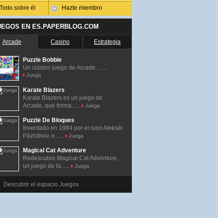
Todo sobre él
Hazte miembro
UEGOS EN ES.PAPERBLOG.COM
Arcade
Casino
Estrategia
Puzzle Bobble
Un clásico juego de Arcade. ......
Juega
Karate Blazers
Karate Blazers es un juego de
Arcade, que forma......
Juega
Puzzle De Bloques
Inventado en 1984 por el ruso Alekséi
Pázhitnov, e......
Juega
Magical Cat Adventure
Redescubre Magical Cat Adventure,
un juego de la......
Juega
Descubrir el espacio Juegos