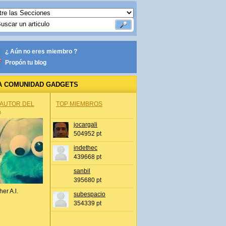
¿ Aún no eres miembro ?
Propón tu blog
A COMUNIDAD GADGETS
 AUTOR DEL
TOP MIEMBROS
A
jocargali
504952 pt
indethec
439668 pt
sanbil
395680 pt
her A.l.
subespacio
354339 pt