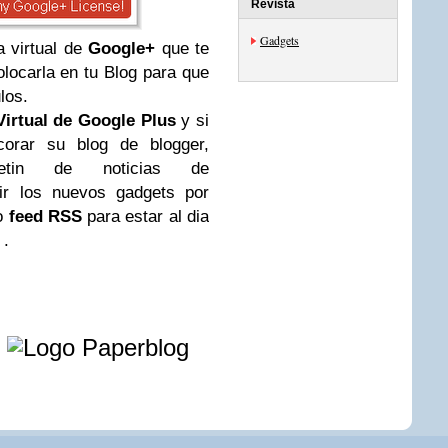
Revista
Gadgets
a virtual de
Google+
que te
colocarla en tu Blog para que
los.
Virtual de
Google Plus
y si
corar su blog de blogger,
in de noticias de
ir los nuevos gadgets por
ro
feed RSS
para estar al dia
.
e