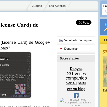
Juegos
Los Autores
License Card) de
L
Ver el artículo original
l (License Card) de Google+
bajo?
Denunciar
EL
DÍ
Sobre el autor
Danyca
231
veces
compartido
ver su perfil
ver su blog
Est