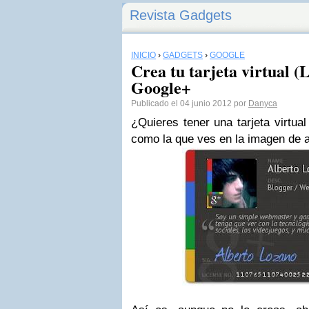
Revista Gadgets
INICIO
›
GADGETS
›
GOOGLE
Crea tu tarjeta virtual (
Google+
Publicado el 04 junio 2012 por
Danyca
¿Quieres tener una tarjeta virtua
como la que ves en
la imagen
de a