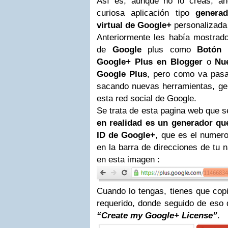
Así es, aunque no lo creas, a
curiosa aplicación tipo
generad
virtual de Google+
personalizada 
Anteriormente les había mostrad
de
Google
plus como
Botón 
Google+ Plus en Blogger
o
Nu
Google Plus
, pero como va pasa
sacando nuevas herramientas, gen
esta red social de Google.
Se trata de esta pagina web que 
en realidad es un generador qu
ID de Google+
, que es el numero
en la barra de
direcciones
de tu n
en esta imagen :
Cuando lo tengas, tienes que copi
requerido, donde seguido de eso d
“Create my Google+ License”
.