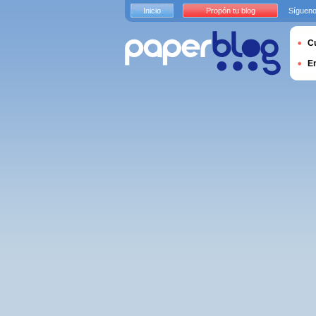
Inicio
Propón tu blog
Sígueno
Cu
E