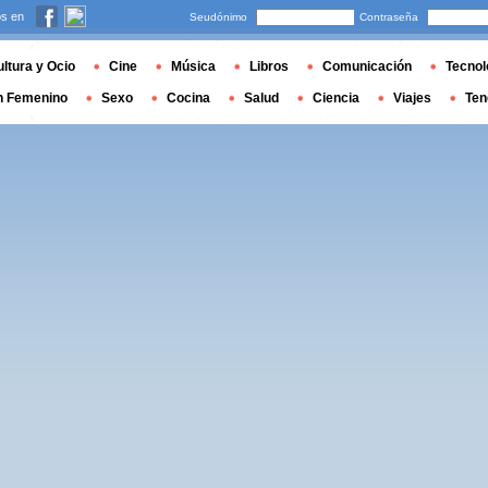
s en
Seudónimo
Contraseña
ltura y Ocio
Cine
Música
Libros
Comunicación
Tecnol
n Femenino
Sexo
Cocina
Salud
Ciencia
Viajes
Ten