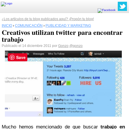
¿Los artículos de tu blog publicados aquí? ¡Propón tu blog!
INICIO
›
COMUNICACIÓN
›
PUBLICIDAD Y MARKETING
Creativos utilizan twitter para encontrar
trabajo
Publicado el 14 diciembre 2011 por
Gonzo
@gonzo
Save
Mucho hemos mencionado de que buscar
trabajo en