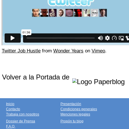
Twitter Job Hustle
from
Wonder Years
on
Vimeo
.
Volver a la Portada de
Inicio
Presentación
Contacto
Condiciones generales
Trabaja con nosotros
Menciones legales
Dossier de Prensa
Propón tu blog
F.A.Q.