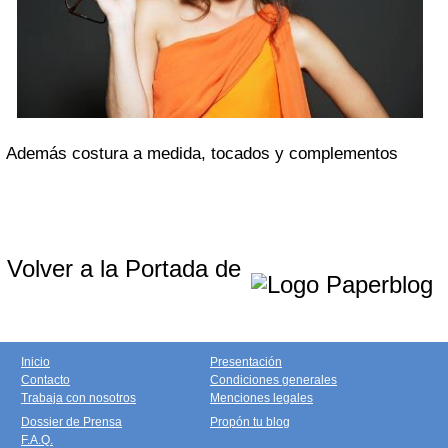
Además costura a medida, tocados y complementos
Volver a la Portada de
Inicio
Presentación
Contacto
Condiciones generales
Trabaja con nosotros
Menciones legales
Dossier de Prensa
Propón tu blog
F.A.Q.