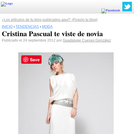
¿Los artículos de tu blog publicados aquí? ¡Propón tu blog!
INICIO
›
TENDENCIAS
›
MODA
Cristina Pascual te viste de novia
Publicado el 24 septiembre 2012 por
Guadalupe Cuevas González
Save